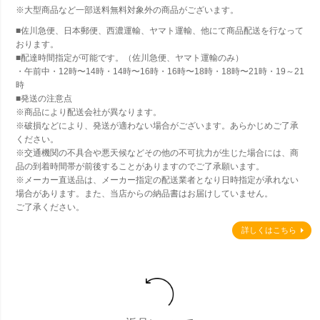
※大型商品など一部送料無料対象外の商品がございます。
■佐川急便、日本郵便、西濃運輸、ヤマト運輸、他にて商品配送を行なって
おります。
■配達時間指定が可能です。（佐川急便、ヤマト運輸のみ）
・午前中・12時〜14時・14時〜16時・16時〜18時・18時〜21時・19～21
時
■発送の注意点
※商品により配送会社が異なります。
※破損などにより、発送が適わない場合がございます。あらかじめご了承
ください。
※交通機関の不具合や悪天候などその他の不可抗力が生じた場合には、商
品の到着時間帯が前後することがありますのでご了承願います。
※メーカー直送品は、メーカー指定の配送業者となり日時指定が承れない
場合があります。また、当店からの納品書はお届けしていません。
ご了承ください。
詳しくはこちら