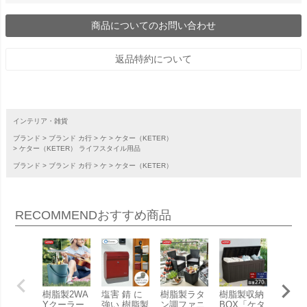
商品についてのお問い合わせ
返品特約について
インテリア・雑貨
ブランド
ブランド カ行
ケ
ケター（KETER）
ケター（KETER） ライフスタイル用品
ブランド
ブランド カ行
ケ
ケター（KETER）
RECOMMEND
おすすめ商品
樹脂製2WA
塩害 錆 に
樹脂製ラタ
樹脂製収納
樹脂製
Yクーラー
強い 樹脂製
ン調ファニ
BOX「ケタ
トデザ