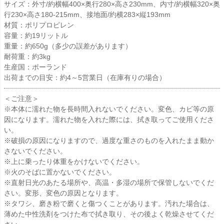
サイズ：外寸/約横幅400×奥行280×高さ230mm、内寸/約横幅320×奥
行230×高さ180-215mm、接地面/約横283×縦193mm
材質：ポリプロピレン
容量：約19リットル
重量：約650g（多少の誤差があります）
耐荷重：約3kg
生産国：ポーランド
出荷までの目安：約4～5営業日（在庫有りの場合）
＜ご注意＞
※本体に濡れた物を長時間入れないでください。変色、カビ等の原
因になります。濡れた物を入れた際には、拭き取ってご使用くださ
い。
※破損の原因になりますので、過度な重さのものを入れたまま動か
さないでください。
※上に乗ったり体重をかけないでください。
※火のそばに置かないでください。
※直射日光のあたる場所や、高温・多湿の場所で保管しないでくだ
さい。変形、変色の原因となります。
※タワシ、磨き粉で磨くと傷つくことがあります。汚れた場合は、
薄めた中性洗剤をつけた布で拭き取り、その後よく乾燥させてくだ