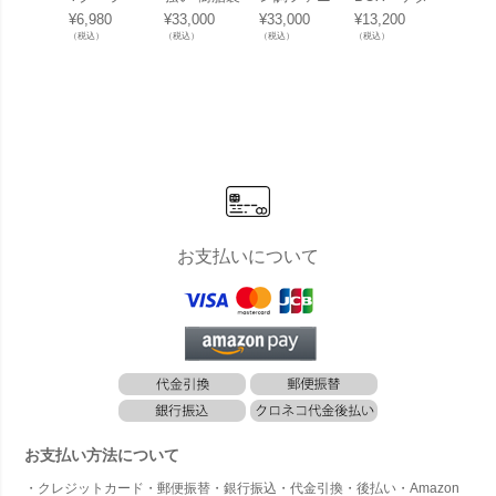
ボックス
ポスト 「ペ
チャー「ケ
ー （KETE
ファニ
¥
6,980
¥
33,000
¥
33,000
¥
13,200
¥
26,40
「ケター
ンネ社 （P
ター （KET
R） コンフ
ー「ケ
（税込）
（税込）
（税込）
（税込）
（税込）
（KETER）
enne） 壁
ER） アイ
ィ ガーデン
（KET
ゴーバー
掛け 郵便ポ
オワ バルコ
ボックス
ニット
（Go Ba
スト DESI
ニー3点セ
（COMFY
ジーア
r）」
GN デザイ
ット（IOW
GARDEN B
ンセッ
ン」 郵便受
A BALCON
OX）」
（KNIT
け 壁付け
Y SET 139
ZY UR
890）」
SET）
お支払いについて
お支払い方法について
・クレジットカード・郵便振替・銀行振込・代金引換・後払い・Amazon