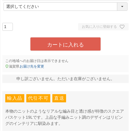
(
必
須
)
お気に入りに登録する
カートに入れる
この地域へのお届け日は表示できません
滋賀県
お届け先を変更
申し訳ございません。ただいま在庫がございません。
輸入品
代引不可
直送
本物のニットのようなリアルな編み目と透け感が特徴のスクエア
バスケット19Lです。上品な手編みニット調のデザインはリビン
グのインテリアに馴染みます。