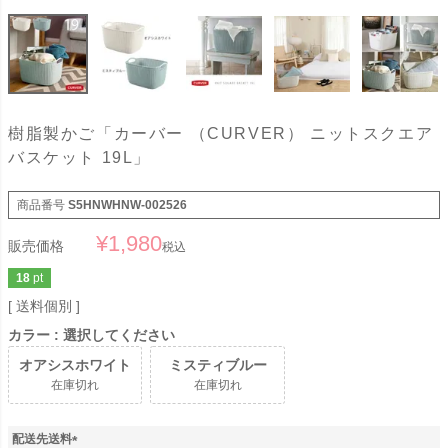
樹脂製かご「カーバー （CURVER） ニットスクエア
バスケット 19L」
商品番号
S5HNWHNW-002526
¥
1,980
販売価格
税込
18
pt
送料個別
カラー
選択してください
オアシスホワイト
ミスティブルー
在庫切れ
在庫切れ
配送先送料