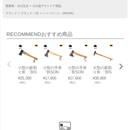
業務用・大口注文
その他アウトドア用品
ブランド
ブランド ハ行
ハ
バイソン（BISON）
RECOMMEND
おすすめ商品
小型の薪割
小型の手斧
小型の手斧
大型の薪割
原木や
り斧 「BIS
「BISON
「BISON
り斧 「BIS
の移動
ON（バイ
（バイソ
（バイソ
ON（バイ
ル 「B
¥
25,300
¥
17,600
¥
17,600
¥
30,800
¥
15,40
ソン） AXE
ン） AXE 1
ン） AXE 1
ソン） AXE
N（バ
（税込）
（税込）
（税込）
（税込）
（税込）
1879シリー
879シリー
879シリー
1879シリー
ン） AX
ズ スプリッ
ズ ユニバー
ズ ハンティ
ズ スプリッ
879シ
ティングハ
サルハチェ
ングハチェ
ティングハ
ズ ピ
チェット」
ット」
ット」
ンマー」