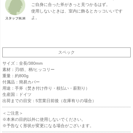
ご自身に合った斧がきっと見つかるはず。
使用しないときは、室内に飾るとカッコいいです
よ。
スペック
サイズ：全長/380mm
素材：刃/鉄、柄/ヒッコリー
重量：約800g
付属品：簡易カバー
用途：手斧（焚き付け作り・枝払い・薪割り）
生産国：ドイツ
出荷までの目安：5営業日前後（在庫有りの場合）
＜ご注意＞
※本来の目的以外に使用しないでください。
※予告なく形状が変更になる場合がございます。