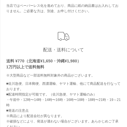
当店ではペーパーレス化を進めており、商品に紙の納品書はお入れしてお
りません。ご必要な方は、別途、お申し付けください。
配送・送料について
送料 ¥770（北海道¥1,650・沖縄¥1,980）
1万円以上で
送料無料
※大型商品など一部送料無料対象外の商品がございます。
■佐川急便、日本郵便、西濃運輸、ヤマト運輸、他にて商品配送を行なって
おります。
■配達時間指定が可能です。（佐川急便、ヤマト運輸のみ）
・午前中・12時〜14時・14時〜16時・16時〜18時・18時〜21時・19～21
時
■発送の注意点
※商品により配送会社が異なります。
※破損などにより、発送が適わない場合がございます。あらかじめご了承
ください。