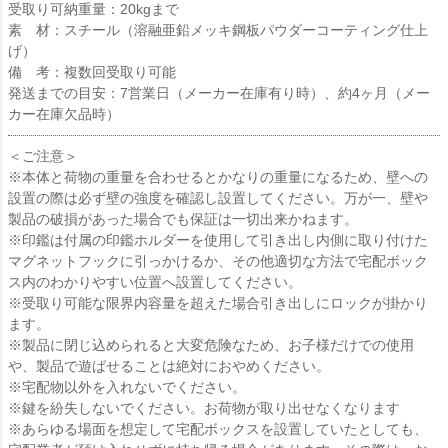
受取り可納重量：20kgまで
素 材：スチール（溶融亜鉛メッキ鋼板パウダーコーティング仕上
げ）
備 考：複数回受取り可能
発送までの目安：7営業日（メーカー在庫有り時）、約4ヶ月（メー
カー在庫欠品時）
＜ご注意＞
※本体と荷物の重量を合わせるとかなりの重量になるため、壁への
設置の際は必ず壁の強度を確認し設置してください。万が一、壁や
製品の破損があった場合でも保証は一切出来かねます。
※印鑑は付属の印鑑ホルダーを使用して引き出し内側に取り付けた
マグネットフックに引っかけるか、その他適切な方法で宅配ボック
ス内のわかりやすい位置へ設置してください。
※受取り可能な限界内容量を超えた場合引き出しにロックが掛かり
ます。
※製品に閉じ込められると大変危険なため、お子様だけでの使用
や、製品で遊ばせることは絶対におやめください。
※宅配物以外を入れないでください。
※鍵を紛失しないでください。お荷物が取り出せなくなります
※あらゆる場面を想定して宅配ボックスを設置していたとしても、