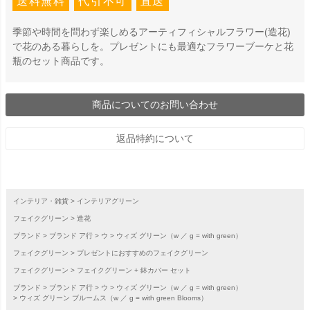
送料無料
代引不可
直送
季節や時間を問わず楽しめるアーティフィシャルフラワー(造花)
で花のある暮らしを。プレゼントにも最適なフラワーブーケと花
瓶のセット商品です。
商品についてのお問い合わせ
返品特約について
インテリア・雑貨
インテリアグリーン
フェイクグリーン
造花
ブランド
ブランド ア行
ウ
ウィズ グリーン（w ／ g = with green）
フェイクグリーン
プレゼントにおすすめのフェイクグリーン
フェイクグリーン
フェイクグリーン + 鉢カバー セット
ブランド
ブランド ア行
ウ
ウィズ グリーン（w ／ g = with green）
ウィズ グリーン ブルームス（w ／ g = with green Blooms）