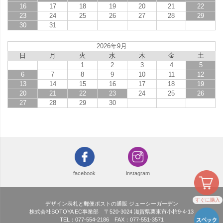
16
17
18
19
20
21
22
23
24
25
26
27
28
29
30
31
2026年9月
日
月
火
水
木
金
土
1
2
3
4
5
6
7
8
9
10
11
12
13
14
15
16
17
18
19
20
21
22
23
24
25
26
27
28
29
30
facebook
instagram
すぐに購入
デザイン表札と郵便ポストの通販 ジューシーガーデン
株式会社SOTOYA EC事業部 〒520-3024 滋賀県栗東市小柿9-4-13
TEL：077-554-2186 FAX：077-551-3571