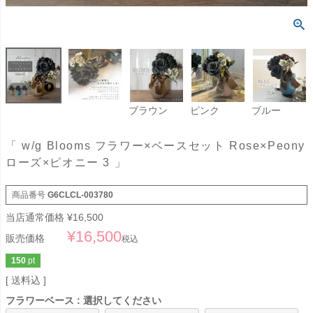
ブラウン
ピンク
ブルー
「 w/g Blooms フラワー×ベースセット Rose×Peony
ローズ×ピオニー 3 」
商品番号
G6CLCL-003780
当店通常価格
¥
16,500
¥
16,500
販売価格
税込
150
pt
送料込
フラワーベース
選択してください