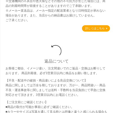
※交通機関の不具合や悪天候などその他の不可抗力が生じた場合には、商
品の到着時間帯が前後することがありますのでご了承願います。
※メーカー直送品は、メーカー指定の配送業者となり日時指定が承れない
場合があります。また、当店からの納品書はお届けしていません。
ご了承ください。
詳しくはこちら
返品について
お客様ご都合、イメージ違い、注文間違いでのご返品・交換はお断りして
おります。 商品到着後、必ず3営業日以内に検品をお願い致します。
【不良・配送中の破損・商品違いによる良品交換について】
商品に関しましては万全を期しておりますが、万が一、商品間違い・商品
不良・運送事故等に関しましては送料・手数料を当店負担にて早急に交換
対応させて頂きます。3営業日以内にお電話ください。
【ご注文前にご確認ください】
■商品の取付が可能か事前に必ずご確認ください。
■カラーやサイズは写真を通して見る時とは想像と違うと感じられる場合も