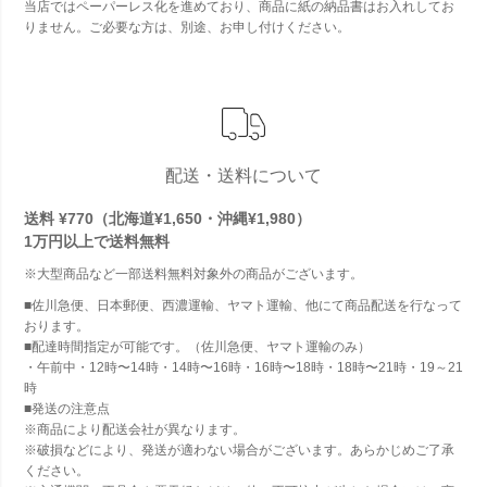
当店ではペーパーレス化を進めており、商品に紙の納品書はお入れしてお
りません。ご必要な方は、別途、お申し付けください。
配送・送料について
送料 ¥770（北海道¥1,650・沖縄¥1,980）
1万円以上で
送料無料
※大型商品など一部送料無料対象外の商品がございます。
■佐川急便、日本郵便、西濃運輸、ヤマト運輸、他にて商品配送を行なって
おります。
■配達時間指定が可能です。（佐川急便、ヤマト運輸のみ）
・午前中・12時〜14時・14時〜16時・16時〜18時・18時〜21時・19～21
時
■発送の注意点
※商品により配送会社が異なります。
※破損などにより、発送が適わない場合がございます。あらかじめご了承
ください。