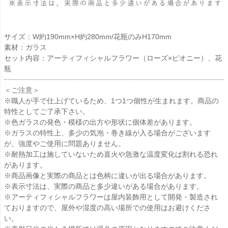
サイズ：W約190mm×H約280mm/花瓶のみH170mm
素材：ガラス
セット内容：アーティフィシャルフラワー（ローズ×ピオニー）、花
瓶
＜ご注意＞
※職人が手で仕上げているため、1つ1つ個性が生まれます。商品の
特性としてご了承下さい。
※色ガラスの発色・模様の出方や形状に個体差があります。
※ガラスの特性上、多少の気泡・巻き線が入る場合がございます
が、強度やご使用に問題ありません。
※耐熱加工は施していないため直火や急激な温度変化は割れる恐れ
があります。
※商品画像と実際の商品とは色柄に違いが出る場合があります。
※表示寸法は、実際の商品と多少違いがある場合があります。
※アーティフィシャルフラワーは屋内装飾用として開発・製造され
ておりますので、屋外や湿度の高い場所での使用はお避けくださ
い。