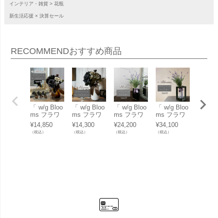
インテリア・雑貨
花瓶
新生活応援 × 決算セール
RECOMMEND
おすすめ商品
「 w/g Bloo
「 w/g Bloo
「 w/g Bloo
「 w/g Bloo
「 w/g 
ms フラワ
ms フラワ
ms フラワ
ms フラワ
ms フ
ー×ベース
ー×ベース
ー×ベース
ー×ベース
ー×ベ
¥
14,850
¥
14,300
¥
24,200
¥
34,100
¥
20,35
セット Ros
セット Ros
セット Lav
セット Lav
セット 
（税込）
（税込）
（税込）
（税込）
（税込）
e×Peony ロ
e×Peony ロ
ender ラベ
ender ラベ
ender
ーズ×ピオ
ーズ×ピオ
ンダー 2/G
ンダー 3/C
ンダー 
ニー 2 」
ニー 1/WH
Y 」
HR 」
BE 」
」