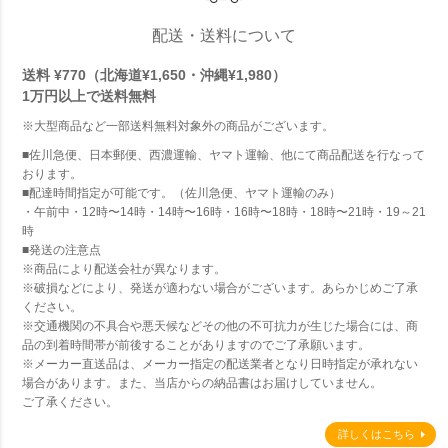
配送・送料について
送料 ¥770（北海道¥1,650・沖縄¥1,980）
1万円以上で
送料無料
※大型商品など一部送料無料対象外の商品がございます。
■佐川急便、日本郵便、西濃運輸、ヤマト運輸、他にて商品配送を行なって
おります。
■配達時間指定が可能です。（佐川急便、ヤマト運輸のみ）
・午前中・12時〜14時・14時〜16時・16時〜18時・18時〜21時・19～21
時
■発送の注意点
※商品により配送会社が異なります。
※破損などにより、発送が適わない場合がございます。あらかじめご了承
ください。
※交通機関の不具合や悪天候などその他の不可抗力が生じた場合には、商
品の到着時間帯が前後することがありますのでご了承願います。
※メーカー直送品は、メーカー指定の配送業者となり日時指定が承れない
場合があります。また、当店からの納品書はお届けしていません。
ご了承ください。
詳しくはこちら