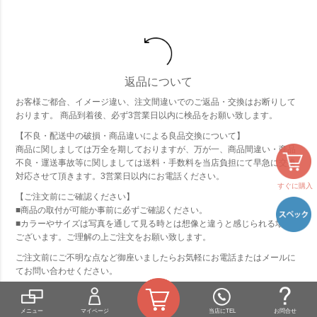
返品について
お客様ご都合、イメージ違い、注文間違いでのご返品・交換はお断りして
おります。 商品到着後、必ず3営業日以内に検品をお願い致します。
【不良・配送中の破損・商品違いによる良品交換について】
商品に関しましては万全を期しておりますが、万が一、商品間違い・商品
不良・運送事故等に関しましては送料・手数料を当店負担にて早急に交換
対応させて頂きます。3営業日以内にお電話ください。
すぐに購入
【ご注文前にご確認ください】
■商品の取付が可能か事前に必ずご確認ください。
■カラーやサイズは写真を通して見る時とは想像と違うと感じられる場合も
ございます。ご理解の上ご注文をお願い致します。
ご注文前にご不明な点など御座いましたらお気軽にお電話またはメールに
てお問い合わせください。
詳しくはこちら
メニュー
マイページ
当店にTEL
お問合せ