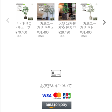
「トネリコ
「丸葉ユー
大型 12号鉢
「丸葉ユー
【3/2
×キューブ
カリL×キュ
対応 鉢カバ
カリL×トー
ポイン
w/g-eco」
ーブ w/g-ec
ー 「 クレ
ルスクエア
倍！】
¥
70,400
¥
81,400
¥
28,490
¥
81,400
¥
60,50
o」
イポット
w/g-eco」
葉ユー
（税込）
（税込）
（税込）
（税込）
（税込）
（CLAYPO
S×ト
T） キュー
クエア w
ブ43（Cube
eco」
43） 」 75L
高さ43cm
底穴あり
お支払いについて