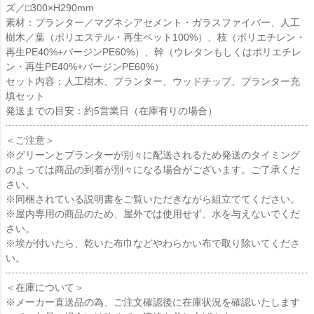
ズ／□300×H290mm
素材：プランター／マグネシアセメント・ガラスファイバー、人工
樹木／葉（ポリエステル・再生ペット100%）、枝（ポリエチレン・
再生PE40%+バージンPE60%）、幹（ウレタンもしくはポリエチレ
ン・再生PE40%+バージンPE60%）
セット内容：人工樹木、プランター、ウッドチップ、プランター充
填セット
発送までの目安：約5営業日（在庫有りの場合）
＜ご注意＞
※グリーンとプランターが別々に配送されるため発送のタイミング
のよっては商品の到着が別々になる場合がございます。ご了承くだ
さい。
※同梱されている説明書をご覧いただきながら組立ててください。
※屋内専用の商品のため、屋外では使用せず、水を与えないでくだ
さい。
※埃が付いたら、乾いた布巾などやわらかい布で取り除いてくださ
い。
＜在庫について＞
※メーカー直送品の為、ご注文確認後に在庫状況を確認いたします