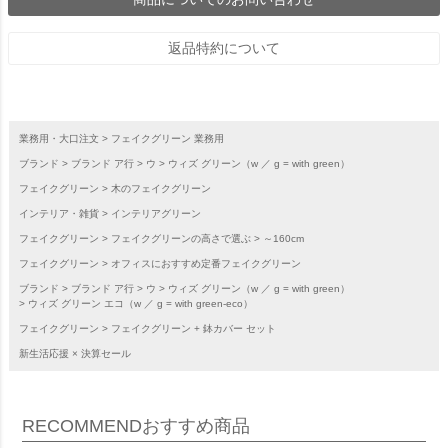
返品特約について
業務用・大口注文
フェイクグリーン 業務用
ブランド
ブランド ア行
ウ
ウィズ グリーン（w ／ g = with green）
フェイクグリーン
木のフェイクグリーン
インテリア・雑貨
インテリアグリーン
フェイクグリーン
フェイクグリーンの高さで選ぶ
～160cm
フェイクグリーン
オフィスにおすすめ定番フェイクグリーン
ブランド
ブランド ア行
ウ
ウィズ グリーン（w ／ g = with green）
ウィズ グリーン エコ（w ／ g = with green-eco）
フェイクグリーン
フェイクグリーン + 鉢カバー セット
新生活応援 × 決算セール
RECOMMEND
おすすめ商品