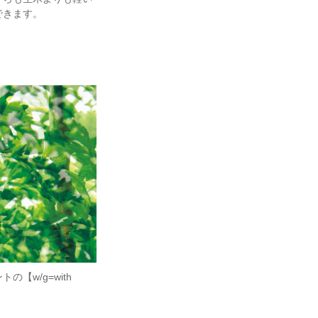
できます。
w/g=with