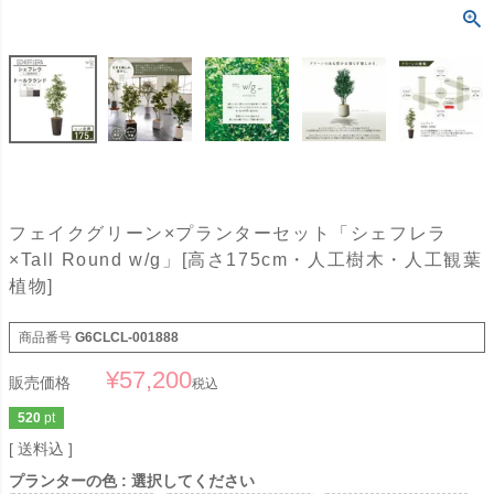
フェイクグリーン×プランターセット「シェフレラ
×Tall Round w/g」[高さ175cm・人工樹木・人工観葉
植物]
商品番号
G6CLCL-001888
¥
57,200
販売価格
税込
520
pt
送料込
プランターの色
選択してください