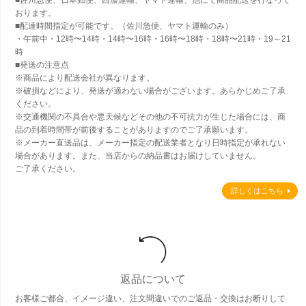
おります。
■配達時間指定が可能です。（佐川急便、ヤマト運輸のみ）
・午前中・12時〜14時・14時〜16時・16時〜18時・18時〜21時・19～21
時
■発送の注意点
※商品により配送会社が異なります。
※破損などにより、発送が適わない場合がございます。あらかじめご了承
ください。
※交通機関の不具合や悪天候などその他の不可抗力が生じた場合には、商
品の到着時間帯が前後することがありますのでご了承願います。
※メーカー直送品は、メーカー指定の配送業者となり日時指定が承れない
場合があります。また、当店からの納品書はお届けしていません。
ご了承ください。
詳しくはこちら
返品について
お客様ご都合、イメージ違い、注文間違いでのご返品・交換はお断りして