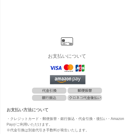
all Square
h Drop Rou
quare w/g」
Square w/
are w/
w/g」[高さ1
nd w/g」[高
[高さ170c
g」[高さ18
[高さ17
75cm・人
さ135cm・
m・人工樹
5cm・人工
m・人
工樹木・人
人工樹木・
木・人工観
樹木・人工
木・人
工観葉植物]
人工観葉植
葉植物]
観葉植物]
葉植物
物]
フィカス
お支払いについて
お支払い方法について
・クレジットカード・郵便振替・銀行振込・代金引換・後払い・Amazon
Payがご利用いただけます。
※代金引換は別途代引き手数料が発生いたします。