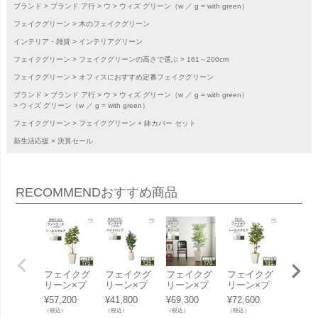
ブランド
ブランド ア行
ウ
ウィズ グリーン（w ／ g = with green）
フェイクグリーン
木のフェイクグリーン
インテリア・雑貨
インテリアグリーン
フェイクグリーン
フェイクグリーンの高さで選ぶ
161～200cm
フェイクグリーン
オフィスにおすすめ定番フェイクグリーン
ブランド
ブランド ア行
ウ
ウィズ グリーン（w ／ g = with green）
ウィズ グリーン（w ／ g = with green）
フェイクグリーン
フェイクグリーン + 鉢カバー セット
新生活応援 × 決算セール
RECOMMEND
おすすめ商品
フェイクグ
フェイクグ
フェイクグ
フェイクグ
フェイ
リーン×プ
リーン×プ
リーン×プ
リーン×プ
リーン
ランターセ
ランターセ
ランターセ
ランターセ
ランタ
¥
57,200
¥
41,800
¥
69,300
¥
72,600
¥
60,50
ット「ウン
ット「モン
ット「ファ
ット「ファ
ット「
（税込）
（税込）
（税込）
（税込）
（税込）
ベラータ×T
ステラ×Hig
ーン×Tall S
イカス×Tall
ラ×Tall