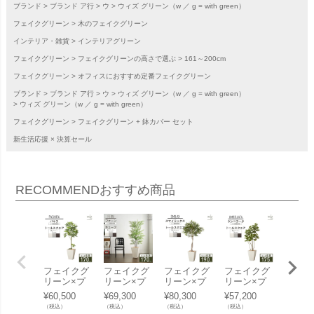
ブランド
ブランド ア行
ウ
ウィズ グリーン（w ／ g = with green）
フェイクグリーン
木のフェイクグリーン
インテリア・雑貨
インテリアグリーン
フェイクグリーン
フェイクグリーンの高さで選ぶ
161～200cm
フェイクグリーン
オフィスにおすすめ定番フェイクグリーン
ブランド
ブランド ア行
ウ
ウィズ グリーン（w ／ g = with green）
ウィズ グリーン（w ／ g = with green）
フェイクグリーン
フェイクグリーン + 鉢カバー セット
新生活応援 × 決算セール
RECOMMEND
おすすめ商品
フェイクグ
フェイクグ
フェイクグ
フェイクグ
フェイ
リーン×プ
リーン×プ
リーン×プ
リーン×プ
リーン
ランターセ
ランターセ
ランターセ
ランターセ
ランタ
¥
60,500
¥
69,300
¥
80,300
¥
57,200
¥
72,60
ット「パキ
ット「ファ
ット「スマ
ット「ウン
ット「
（税込）
（税込）
（税込）
（税込）
（税込）
ラ×Tall Squ
ーン×Tall S
イラックス
ベラータ×T
イカス×T