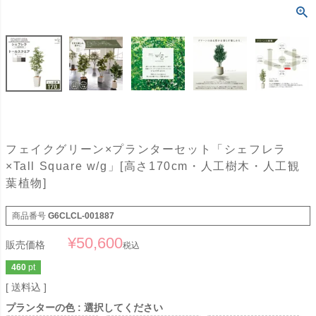
フェイクグリーン×プランターセット「シェフレラ
×Tall Square w/g」[高さ170cm・人工樹木・人工観
葉植物]
商品番号
G6CLCL-001887
¥
50,600
販売価格
税込
460
pt
送料込
プランターの色
選択してください