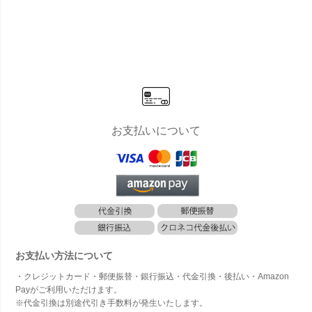
are w/g」
quare w/g」
×Tall Squar
all Square
Square
[高さ170c
[高さ170c
e w/g」[高
w/g」[高さ1
g」[高
m・人工樹
m・人工樹
さ190cm・
75cm・人
5cm
木・人工観
木・人工観
人工樹木・
工樹木・人
樹木・
葉植物]
葉植物]
人工観葉植
工観葉植物]
観葉植
物]
フィカ
お支払いについて
お支払い方法について
・クレジットカード・郵便振替・銀行振込・代金引換・後払い・Amazon
Payがご利用いただけます。
※代金引換は別途代引き手数料が発生いたします。