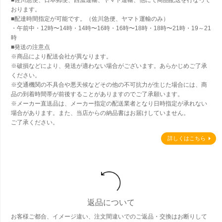
おります。
■配達時間指定が可能です。（佐川急便、ヤマト運輸のみ）
・午前中・12時〜14時・14時〜16時・16時〜18時・18時〜21時・19～21
時
■発送の注意点
※商品により配送会社が異なります。
※破損などにより、発送が適わない場合がございます。あらかじめご了承
ください。
※交通機関の不具合や悪天候などその他の不可抗力が生じた場合には、商
品の到着時間帯が前後することがありますのでご了承願います。
※メーカー直送品は、メーカー指定の配送業者となり日時指定が承れない
場合があります。また、当店からの納品書はお届けしていません。
ご了承ください。
詳しくはこちら
返品について
お客様ご都合、イメージ違い、注文間違いでのご返品・交換はお断りして