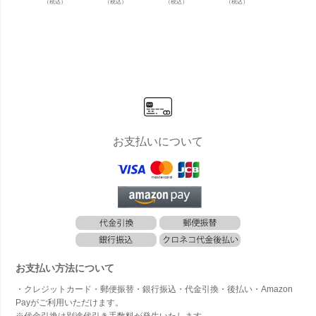
（税込）
（税込）
（税込）
（税込）
（税込）
イラックス
ベラータ×T
ラ×Tall Squ
ーン×Tall S
イカス×
×Tall Squar
all Square
are w/g」
quare w/g」
e w/g
e w/g」[高
w/g」[高さ1
[高さ170c
[高さ170c
さ180
さ190cm・
75cm・人
m・人工樹
m・人工樹
人工樹
人工樹木・
工樹木・人
木・人工観
木・人工観
人工観
人工観葉植
工観葉植物]
葉植物]
葉植物]
物] フ
物]
ス
お支払いについて
お支払い方法について
・クレジットカード・郵便振替・銀行振込・代金引換・後払い・Amazon
Payがご利用いただけます。