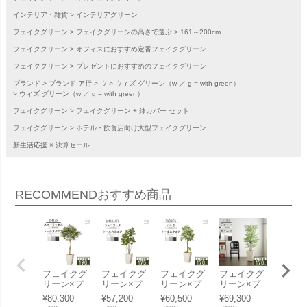
インテリア・雑貨
インテリアグリーン
フェイクグリーン
フェイクグリーンの高さで選ぶ
161～200cm
フェイクグリーン
オフィスにおすすめ定番フェイクグリーン
フェイクグリーン
プレゼントにおすすめのフェイクグリーン
ブランド
ブランド ア行
ウ
ウィズ グリーン（w ／ g = with green）
ウィズ グリーン（w ／ g = with green）
フェイクグリーン
フェイクグリーン + 鉢カバー セット
フェイクグリーン
ホテル・飲食店向け大型フェイクグリーン
新生活応援 × 決算セール
RECOMMEND
おすすめ商品
フェイクグ
フェイクグ
フェイクグ
フェイクグ
フェイ
リーン×プ
リーン×プ
リーン×プ
リーン×プ
リーン
ランターセ
ランターセ
ランターセ
ランターセ
ランタ
¥
80,300
¥
57,200
¥
60,500
¥
69,300
¥
72,60
ット「スマ
ット「ウン
ット「パキ
ット「ファ
ット「