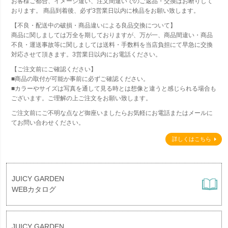
お客様ご都合、イメージ違い、注文間違いでのご返品・交換はお断りして
おります。 商品到着後、必ず3営業日以内に検品をお願い致します。
【不良・配送中の破損・商品違いによる良品交換について】
商品に関しましては万全を期しておりますが、万が一、商品間違い・商品
不良・運送事故等に関しましては送料・手数料を当店負担にて早急に交換
対応させて頂きます。3営業日以内にお電話ください。
【ご注文前にご確認ください】
■商品の取付が可能か事前に必ずご確認ください。
■カラーやサイズは写真を通して見る時とは想像と違うと感じられる場合も
ございます。ご理解の上ご注文をお願い致します。
ご注文前にご不明な点など御座いましたらお気軽にお電話またはメールに
てお問い合わせください。
詳しくはこちら
JUICY GARDEN
WEBカタログ
JUICY GARDEN