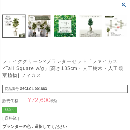
フェイクグリーン×プランターセット「ファイカス
×Tall Square w/g」[高さ185cm・人工樹木・人工観
葉植物] フィカス
商品番号
G6CLCL-001883
¥
72,600
販売価格
税込
660
pt
送料込
プランターの色
選択してください