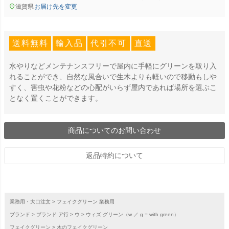
滋賀県
お届け先を変更
送料無料
輸入品
代引不可
直送
水やりなどメンテナンスフリーで屋内に手軽にグリーンを取り入
れることができ、自然な風合いで生木よりも軽いので移動もしや
すく、害虫や花粉などの心配がいらず屋内であれば場所を選ぶこ
となく置くことができます。
商品についてのお問い合わせ
返品特約について
業務用・大口注文
フェイクグリーン 業務用
ブランド
ブランド ア行
ウ
ウィズ グリーン（w ／ g = with green）
フェイクグリーン
木のフェイクグリーン