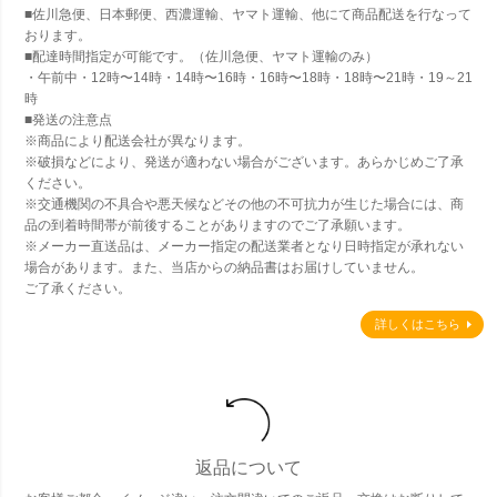
■佐川急便、日本郵便、西濃運輸、ヤマト運輸、他にて商品配送を行なって
おります。
■配達時間指定が可能です。（佐川急便、ヤマト運輸のみ）
・午前中・12時〜14時・14時〜16時・16時〜18時・18時〜21時・19～21
時
■発送の注意点
※商品により配送会社が異なります。
※破損などにより、発送が適わない場合がございます。あらかじめご了承
ください。
※交通機関の不具合や悪天候などその他の不可抗力が生じた場合には、商
品の到着時間帯が前後することがありますのでご了承願います。
※メーカー直送品は、メーカー指定の配送業者となり日時指定が承れない
場合があります。また、当店からの納品書はお届けしていません。
ご了承ください。
詳しくはこちら
返品について