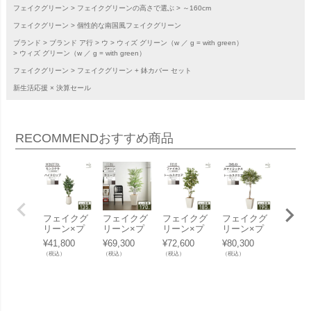
フェイクグリーン
フェイクグリーンの高さで選ぶ
～160cm
フェイクグリーン
個性的な南国風フェイクグリーン
ブランド
ブランド ア行
ウ
ウィズ グリーン（w ／ g = with green）
ウィズ グリーン（w ／ g = with green）
フェイクグリーン
フェイクグリーン + 鉢カバー セット
新生活応援 × 決算セール
RECOMMEND
おすすめ商品
フェイクグ
フェイクグ
フェイクグ
フェイクグ
フェイ
リーン×プ
リーン×プ
リーン×プ
リーン×プ
リーン
ランターセ
ランターセ
ランターセ
ランターセ
ランタ
¥
41,800
¥
69,300
¥
72,600
¥
80,300
¥
55,00
ット「モン
ット「ファ
ット「ファ
ット「スマ
ット「
（税込）
（税込）
（税込）
（税込）
（税込）
ステラ×Hig
ーン×Tall S
イカス×Tall
イラックス
カパー
h Drop Rou
quare w/g」
Square w/
×Tall Squar
ube w
nd w/g」[高
[高さ170c
g」[高さ18
e w/g」[高
[高さ13
さ135cm・
m・人工樹
5cm・人工
さ190cm・
m・人
人工樹木・
木・人工観
樹木・人工
人工樹木・
木・人