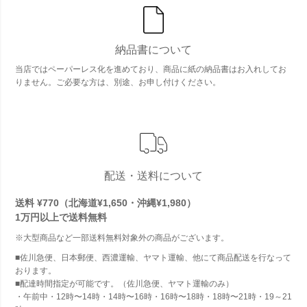
納品書について
当店ではペーパーレス化を進めており、商品に紙の納品書はお入れしてお
りません。ご必要な方は、別途、お申し付けください。
配送・送料について
送料 ¥770（北海道¥1,650・沖縄¥1,980）
1万円以上で
送料無料
※大型商品など一部送料無料対象外の商品がございます。
■佐川急便、日本郵便、西濃運輸、ヤマト運輸、他にて商品配送を行なって
おります。
■配達時間指定が可能です。（佐川急便、ヤマト運輸のみ）
・午前中・12時〜14時・14時〜16時・16時〜18時・18時〜21時・19～21