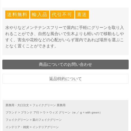
送料無料
輸入品
代引不可
直送
水やりなどメンテナンスフリーで屋内に手軽にグリーンを取り入
れることができ、自然な風合いで生木よりも軽いので移動もしや
すく、害虫や花粉などの心配がいらず屋内であれば場所を選ぶこ
となく置くことができます。
商品についてのお問い合わせ
返品特約について
業務用・大口注文
フェイクグリーン 業務用
ブランド
ブランド ア行
ウ
ウィズ グリーン（w ／ g = with green）
フェイクグリーン
葉のフェイクグリーン
インテリア・雑貨
インテリアグリーン