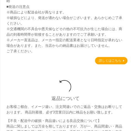
時
■発送の注意点
※商品により配送会社が異なります。
※破損などにより、発送が適わない場合がございます。あらかじめご了承
ください。
※交通機関の不具合や悪天候などその他の不可抗力が生じた場合には、商
品の到着時間帯が前後することがありますのでご了承願います。
※メーカー直送品は、メーカー指定の配送業者となり日時指定が承れない
場合があります。また、当店からの納品書はお届けしていません。
ご了承ください。
詳しくはこちら
返品について
お客様ご都合、イメージ違い、注文間違いでのご返品・交換はお断りして
おります。 商品到着後、必ず3営業日以内に検品をお願い致します。
【不良・配送中の破損・商品違いによる良品交換について】
商品に関しましては万全を期しておりますが、万が一、商品間違い・商品