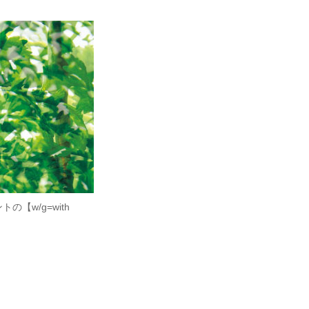
w/g=with