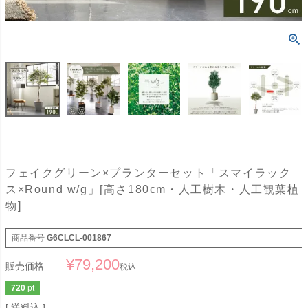
フェイクグリーン×プランターセット「スマイラック
ス×Round w/g」[高さ180cm・人工樹木・人工観葉植
物]
商品番号
G6CLCL-001867
¥
79,200
販売価格
税込
720
pt
送料込