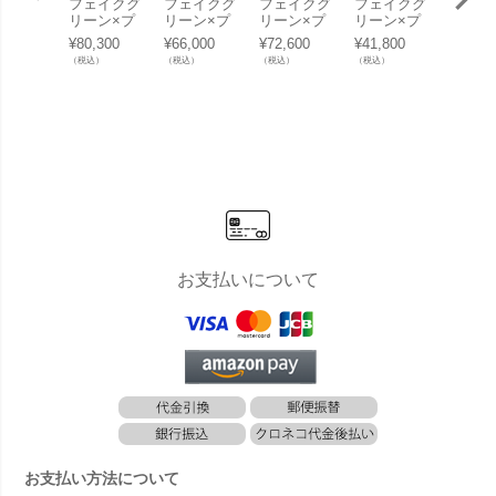
フェイクグ
フェイクグ
フェイクグ
フェイクグ
フェイ
リーン×プ
リーン×プ
リーン×プ
リーン×プ
リーン
ランターセ
ランターセ
ランターセ
ランターセ
ランタ
¥
80,300
¥
66,000
¥
72,600
¥
41,800
¥
72,60
ット「スマ
ット「オリ
ット「ファ
ット「モン
ット「
（税込）
（税込）
（税込）
（税込）
（税込）
イラックス
ーブS×Tall
イカス×Cub
ステラ×Hig
イカス×T
×Tall Squar
Square w/
e w/g」[高
h Drop Rou
Square
e w/g」[高
g」[高さ18
さ180cm・
nd w/g」[高
g」[高
さ190cm・
0cm・人工
人工樹木・
さ135cm・
5cm
人工樹木・
樹木・人工
人工観葉植
人工樹木・
樹木・
人工観葉植
観葉植物]
物] フィカ
人工観葉植
観葉植
物]
ス
物]
フィカ
お支払いについて
お支払い方法について