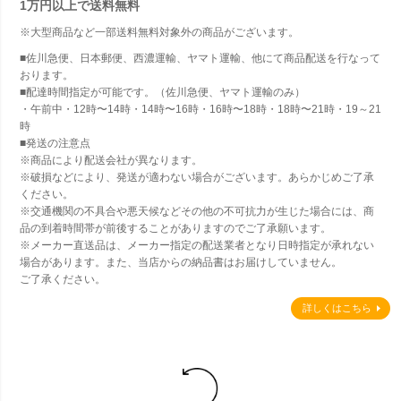
1万円以上で
送料無料
※大型商品など一部送料無料対象外の商品がございます。
■佐川急便、日本郵便、西濃運輸、ヤマト運輸、他にて商品配送を行なって
おります。
■配達時間指定が可能です。（佐川急便、ヤマト運輸のみ）
・午前中・12時〜14時・14時〜16時・16時〜18時・18時〜21時・19～21
時
■発送の注意点
※商品により配送会社が異なります。
※破損などにより、発送が適わない場合がございます。あらかじめご了承
ください。
※交通機関の不具合や悪天候などその他の不可抗力が生じた場合には、商
品の到着時間帯が前後することがありますのでご了承願います。
※メーカー直送品は、メーカー指定の配送業者となり日時指定が承れない
場合があります。また、当店からの納品書はお届けしていません。
ご了承ください。
詳しくはこちら