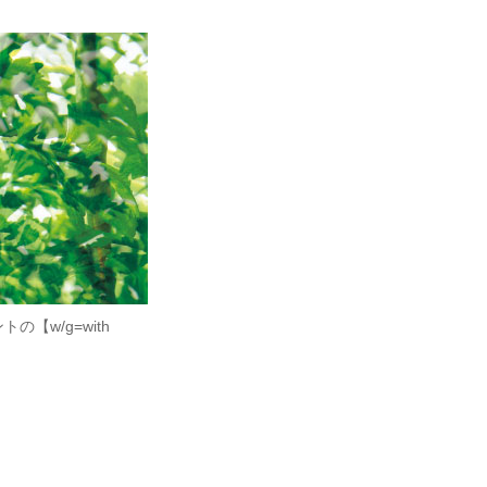
w/g=with