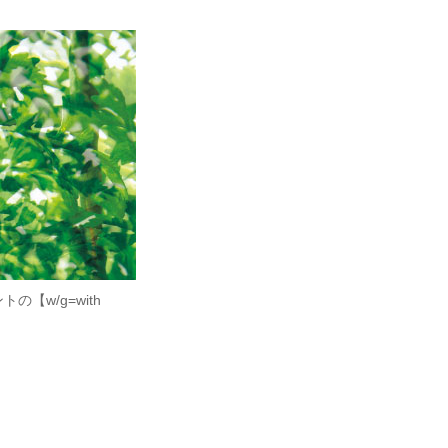
w/g=with