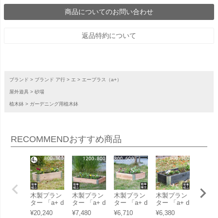
商品についてのお問い合わせ
返品特約について
ブランド
ブランド ア行
エ
エープラス（a+）
屋外遊具
砂場
植木鉢
ガーデニング用植木鉢
RECOMMEND
おすすめ商品
木製プラン
木製プラン
木製プラン
木製プラン
木製プ
ター 「a+ d
ター 「a+ d
ター 「a+ d
ター 「a+ d
ター 「
esign ガー
esign ガー
esign ガー
esign ガー
esign
¥
20,240
¥
7,480
¥
6,710
¥
6,380
¥
22,00
デンボック
デンボック
デンボック
デンボック
デンボ