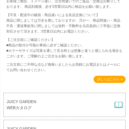
お客様ご都合、イメージ違い、注文間違いでのご返品・交換はお断りして
おります。 商品到着後、必ず3営業日以内に検品をお願い致します。
【不良・配送中の破損・商品違いによる良品交換について】
商品に関しましては万全を期しておりますが、万が一、商品間違い・商品
不良・運送事故等に関しましては送料・手数料を当店負担にて早急に交換
対応させて頂きます。3営業日以内にお電話ください。
【ご注文前にご確認ください】
■商品の取付が可能か事前に必ずご確認ください。
■カラーやサイズは写真を通して見る時とは想像と違うと感じられる場合も
ございます。ご理解の上ご注文をお願い致します。
ご注文前にご不明な点など御座いましたらお気軽にお電話またはメールに
てお問い合わせください。
詳しくはこちら
JUICY GARDEN
WEBカタログ
JUICY GARDEN