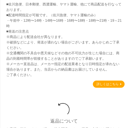
■佐川急便、日本郵便、西濃運輸、ヤマト運輸、他にて商品配送を行なって
おります。
■配達時間指定が可能です。（佐川急便、ヤマト運輸のみ）
・午前中・12時〜14時・14時〜16時・16時〜18時・18時〜21時・19～21
時
■発送の注意点
※商品により配送会社が異なります。
※破損などにより、発送が適わない場合がございます。あらかじめご了承
ください。
※交通機関の不具合や悪天候などその他の不可抗力が生じた場合には、商
品の到着時間帯が前後することがありますのでご了承願います。
※メーカー直送品は、メーカー指定の配送業者となり日時指定が承れない
場合があります。また、当店からの納品書はお届けしていません。
ご了承ください。
詳しくはこちら
返品について