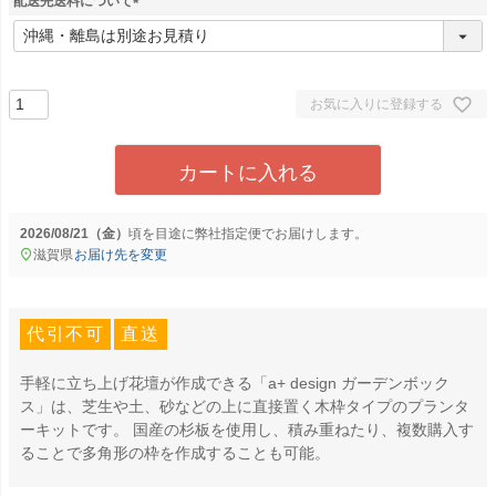
配送先送料について
(
必
須
)
お気に入りに登録する
カートに入れる
2026/08/21（金）
に
弊社指定便
でお届けします。
滋賀県
お届け先を変更
代引不可
直送
手軽に立ち上げ花壇が作成できる「a+ design ガーデンボック
ス」は、芝生や土、砂などの上に直接置く木枠タイプのプランタ
ーキットです。 国産の杉板を使用し、積み重ねたり、複数購入す
ることで多角形の枠を作成することも可能。