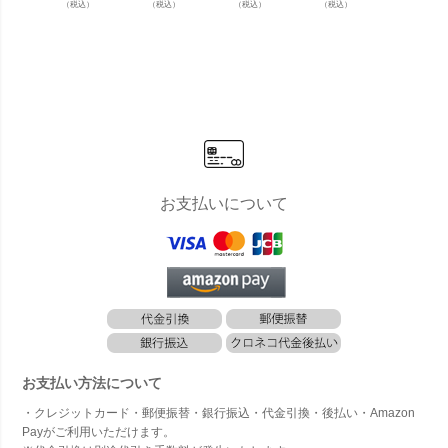
（税込）
（税込）
（税込）
（税込）
（税込）
ス800×300
ス1200×800
ス 800×600
ス 800×300
ス 800
4個セット
ナチュラ
ナチュラ
ブラック」
4個セ
ナチュラ
ル」
ル」
ナチュ
ル」
ル」
お支払いについて
お支払い方法について
・クレジットカード・郵便振替・銀行振込・代金引換・後払い・Amazon
Payがご利用いただけます。