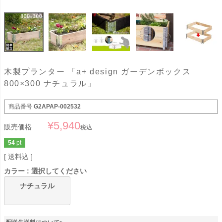
木製プランター 「a+ design ガーデンボックス
800×300 ナチュラル」
商品番号
G2APAP-002532
¥
5,940
販売価格
税込
54
pt
送料込
カラー
選択してください
ナチュラル