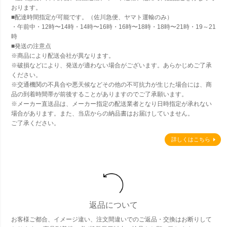
おります。
■配達時間指定が可能です。（佐川急便、ヤマト運輸のみ）
・午前中・12時〜14時・14時〜16時・16時〜18時・18時〜21時・19～21
時
■発送の注意点
※商品により配送会社が異なります。
※破損などにより、発送が適わない場合がございます。あらかじめご了承
ください。
※交通機関の不具合や悪天候などその他の不可抗力が生じた場合には、商
品の到着時間帯が前後することがありますのでご了承願います。
※メーカー直送品は、メーカー指定の配送業者となり日時指定が承れない
場合があります。また、当店からの納品書はお届けしていません。
ご了承ください。
詳しくはこちら
返品について
お客様ご都合、イメージ違い、注文間違いでのご返品・交換はお断りして