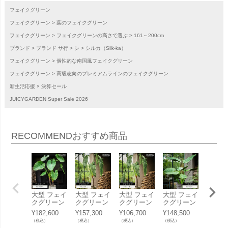
フェイクグリーン
フェイクグリーン
葉のフェイクグリーン
フェイクグリーン
フェイクグリーンの高さで選ぶ
161～200cm
ブランド
ブランド サ行
シ
シルカ（Silk-ka）
フェイクグリーン
個性的な南国風フェイクグリーン
フェイクグリーン
高級志向のプレミアムラインのフェイクグリーン
新生活応援 × 決算セール
JUICYGARDEN Super Sale 2026
RECOMMEND
おすすめ商品
大型 フェイ
大型 フェイ
大型 フェイ
大型 フェイ
大型 
クグリーン
クグリーン
クグリーン
クグリーン
クグリ
「アロカシ
「アロカシ
「アロカシ
「アロカシ
「フィ
¥
182,600
¥
157,300
¥
106,700
¥
148,500
¥
165,0
ア 220cm
ア 224cm
ア 178cm
ア 124cm
ンドロン
（税込）
（税込）
（税込）
（税込）
（税込）
シルカ（Sil
シルカ（Sil
シルカ（Sil
シルカ（Sil
4cm 