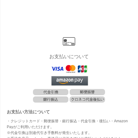
k-ka）」お
k-ka）」お
k-ka）」お
k-ka）」お
（Silk-
しゃれ リア
しゃれ リア
しゃれ リア
しゃれ リア
a）」
ル 人工観葉
ル 人工観葉
ル 人工観葉
ル 人工観葉
ゃれ 
植物 草花
植物 草花
植物 草花
植物 草花
人工観
インテリア
インテリア
インテリア
インテリア
物 草花
グリーン ク
グリーン ク
グリーン ク
グリーン ク
ンテリ
ワズイモ
ワズイモ
ワズイモ
ワズイモ
リーン
ティフ
ム
お支払いについて
お支払い方法について
・クレジットカード・郵便振替・銀行振込・代金引換・後払い・Amazon
Payがご利用いただけます。
※代金引換は別途代引き手数料が発生いたします。