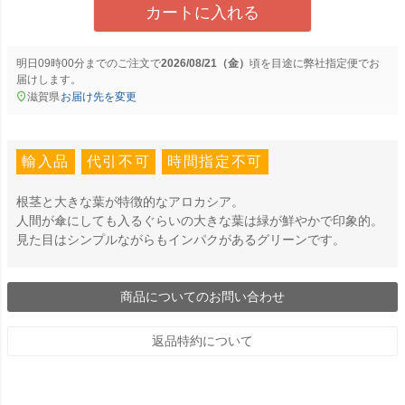
カートに入れる
明日
09時00分
までのご注文で
2026/08/21（金）
に
弊社指定便
でお
届けします。
滋賀県
お届け先を変更
輸入品
代引不可
時間指定不可
根茎と大きな葉が特徴的なアロカシア。
人間が傘にしても入るぐらいの大きな葉は緑が鮮やかで印象的。
見た目はシンプルながらもインパクがあるグリーンです。
商品についてのお問い合わせ
返品特約について