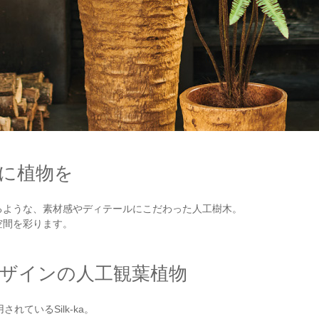
に植物を
るような、素材感やディテールにこだわった人工樹木。
空間を彩ります。
ザインの人工観葉植物
れているSilk-ka。