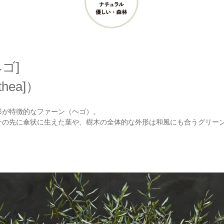
ゴ]
thea]）
形が特徴的なファーン（ヘゴ）。
その先に傘状に生えた葉や、樹木の全体的な外形は和風にも合うグリー