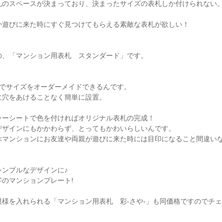
札のスペースが決まっており、決まったサイズの表札しか付けられない
か遊びに来た時にすぐ見つけてもらえる素敵な表札が欲しい！
の、「マンション用表札 スタンダード」です。
位でサイズをオーダーメイドできるんです。
に穴をあけることなく簡単に設置。
ラーシートで色を付ければオリジナル表札の完成！
デザインにもかかわらず、とってもかわいらしいんです。
ぶマンションにお友達や両親が遊びに来た時には目印になること間違い
シンプルなデザインに♪
のマンションプレート!
模様を入れられる「マンション用表札 彩-さや-」も同価格ですのでチ