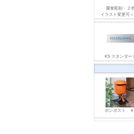
腐食彫刻・２
イラスト変更可＜
KS スタンダー
ボンポスト ＃