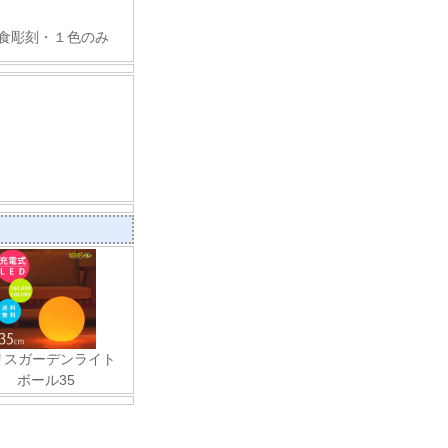
食彫刻・１色のみ
リスガーデンライト
ボール35