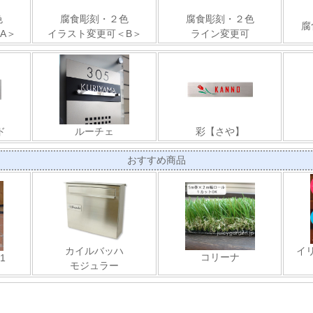
色
腐食彫刻・２色
腐食彫刻・２色
腐
A＞
イラスト変更可＜B＞
ライン変更可
ド
ルーチェ
彩【さや】
おすすめ商品
カイルバッハ
イ
コリーナ
1
モジュラー