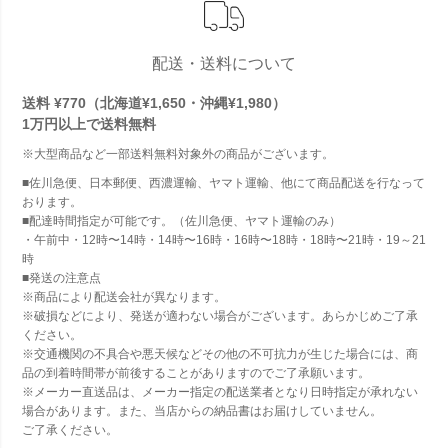
配送・送料について
送料 ¥770（北海道¥1,650・沖縄¥1,980）
1万円以上で
送料無料
※大型商品など一部送料無料対象外の商品がございます。
■佐川急便、日本郵便、西濃運輸、ヤマト運輸、他にて商品配送を行なって
おります。
■配達時間指定が可能です。（佐川急便、ヤマト運輸のみ）
・午前中・12時〜14時・14時〜16時・16時〜18時・18時〜21時・19～21
時
■発送の注意点
※商品により配送会社が異なります。
※破損などにより、発送が適わない場合がございます。あらかじめご了承
ください。
※交通機関の不具合や悪天候などその他の不可抗力が生じた場合には、商
品の到着時間帯が前後することがありますのでご了承願います。
※メーカー直送品は、メーカー指定の配送業者となり日時指定が承れない
場合があります。また、当店からの納品書はお届けしていません。
ご了承ください。