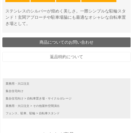
ステンレスのシルバーが煌めく美しさ。一際シンプルな駐輪スタ
ンド！玄関アプローチや駐車場脇にも最適なオシャレな自転車置
き場として。
商品についてのお問い合わせ
返品特約について
業務用・大口注文
集合住宅向け
集合住宅向け
自転車置き場・サイクルガレージ
業務用・大口注文
その他屋外空間演出
フェンス、駐車、駐輪
自転車スタンド