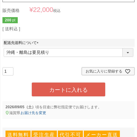
¥
22,000
販売価格
税込
200
pt
送料込
配送先送料について
(
必
須
)
お気に入りに登録する
カートに入れる
2026/09/05（土）
に
弊社指定便
でお届けします。
滋賀県
お届け先を変更
送料無料
受注生産
代引不可
メーカー直送