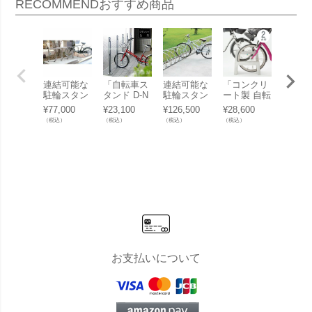
RECOMMEND
おすすめ商品
連結可能な
「自転車ス
連結可能な
「コンクリ
「コン
駐輪スタン
タンド D-N
駐輪スタン
ート製 自転
ート製
ド「自転車
A PR」【１
ド「自転車
車スタンド
車スタ
¥
77,000
¥
23,100
¥
126,500
¥
28,600
¥
11,55
スタンド サ
台用】
スタンド サ
Coco 両面2
Coco 
（税込）
（税込）
（税込）
（税込）
（税込）
イクルレス
イクルレス
台用 アンカ
台用 
ター D-NA
ター D-NA
ーピン付
ーピン
SYタイプ」
CY （1ユニ
き」 【受注
き」 
【1ユニッ
ット）」
生産】
生産】
ト1台】
お支払いについて