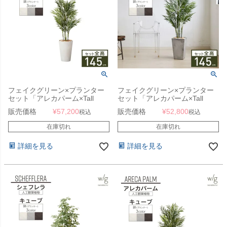
フェイクグリーン×プランター
フェイクグリーン×プランター
セット「アレカパーム×Tall
セット「アレカパーム×Tall
Round w/g」[高さ145cm・人工
Square w/g」[高さ145cm・人
販売価格
¥
57,200
販売価格
¥
52,800
税込
税込
樹木・人工観葉植物]
工樹木・人工観葉植物]
在庫切れ
在庫切れ
詳細を見る
詳細を見る