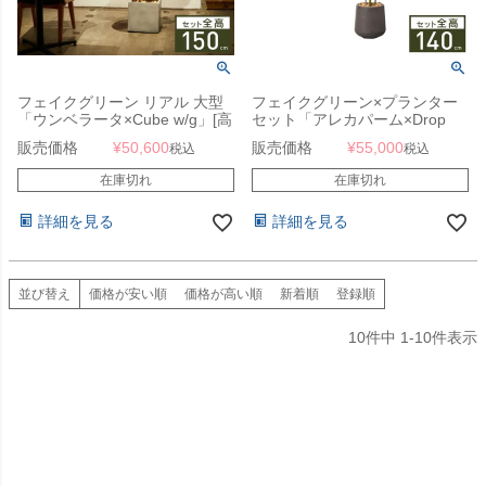
フェイクグリーン リアル 大型
フェイクグリーン×プランター
「ウンベラータ×Cube w/g」[高
セット「アレカパーム×Drop
さ150cm・人工樹木・人工観葉
Round w/g」[高さ140cm・人工
販売価格
¥
50,600
販売価格
¥
55,000
税込
税込
植物 鉢セット]
樹木・人工観葉植物]
在庫切れ
在庫切れ
詳細を見る
詳細を見る
並び替え
価格が安い順
価格が高い順
新着順
登録順
10
件中
1
-
10
件表示