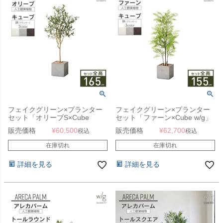
フェイクグリーン×プランター
フェイクグリーン×プランター
セット「オリーブS×Cube
セット「ファーン×Cube w/g」
w/g」[高さ165cm・人工樹木・
[高さ155cm・人工樹木・人工
販売価格
¥
60,500
販売価格
¥
62,700
税込
税込
人工観葉植物]
観葉植物]
在庫切れ
在庫切れ
詳細を見る
詳細を見る