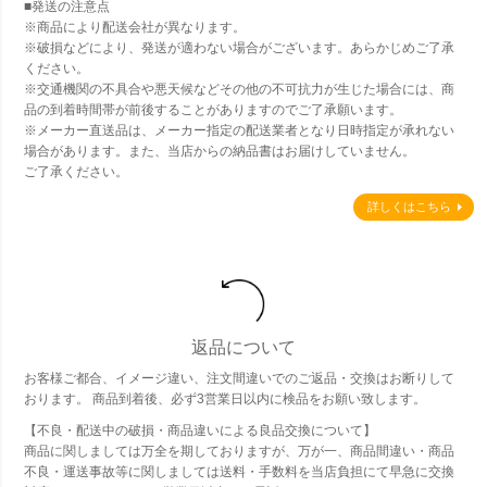
■発送の注意点
※商品により配送会社が異なります。
※破損などにより、発送が適わない場合がございます。あらかじめご了承
ください。
※交通機関の不具合や悪天候などその他の不可抗力が生じた場合には、商
品の到着時間帯が前後することがありますのでご了承願います。
※メーカー直送品は、メーカー指定の配送業者となり日時指定が承れない
場合があります。また、当店からの納品書はお届けしていません。
ご了承ください。
詳しくはこちら
返品について
お客様ご都合、イメージ違い、注文間違いでのご返品・交換はお断りして
おります。 商品到着後、必ず3営業日以内に検品をお願い致します。
【不良・配送中の破損・商品違いによる良品交換について】
商品に関しましては万全を期しておりますが、万が一、商品間違い・商品
不良・運送事故等に関しましては送料・手数料を当店負担にて早急に交換