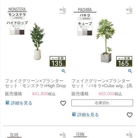
フェイクグリーン×プランター
フェイクグリーン×プランター
セット「モンステラ×High Drop
セット「パキラ×Cube w/g」[高
Round w/g」[高さ135cm・人工
さ165cm・人工樹木・人工観葉
販売価格
¥
41,800
販売価格
¥
55,000
税込
税込
樹木・人工観葉植物]
植物]
詳細を見る
在庫切れ
詳細を見る