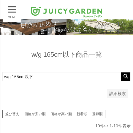
在庫なし商品
在庫なし商品を表示しない
MENU
商品番号/JANコード
並び順
新着順
w/g 165cm以下商品一覧
登録順
価格が安い順
価格が高い順
検索
詳細検索
並び替え
価格が安い順
価格が高い順
新着順
登録順
10
件中
1
-
10
件表示