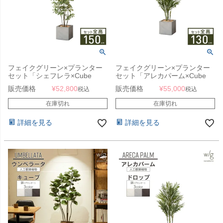
フェイクグリーン×プランター
フェイクグリーン×プランター
セット「シェフレラ×Cube
セット「アレカパーム×Cube
w/g」[高さ150cm・人工樹木・
w/g」[高さ130cm・人工樹木・
販売価格
¥
52,800
販売価格
¥
55,000
税込
税込
人工観葉植物]
人工観葉植物]
在庫切れ
在庫切れ
詳細を見る
詳細を見る