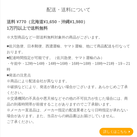
配送・送料について
送料 ¥770（北海道¥1,650・沖縄¥1,980）
1万円以上で
送料無料
※大型商品など一部送料無料対象外の商品がございます。
■佐川急便、日本郵便、西濃運輸、ヤマト運輸、他にて商品配送を行なって
おります。
■配達時間指定が可能です。（佐川急便、ヤマト運輸のみ）
・午前中・12時〜14時・14時〜16時・16時〜18時・18時〜21時・19～21
時
■発送の注意点
※商品により配送会社が異なります。
※破損などにより、発送が適わない場合がございます。あらかじめご了承
ください。
※交通機関の不具合や悪天候などその他の不可抗力が生じた場合には、商
品の到着時間帯が前後することがありますのでご了承願います。
※メーカー直送品は、メーカー指定の配送業者となり日時指定が承れない
場合があります。また、当店からの納品書はお届けしていません。
ご了承ください。
詳しくはこちら