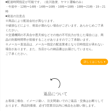
■配達時間指定が可能です。（佐川急便、ヤマト運輸のみ）
・午前中・12時〜14時・14時〜16時・16時〜18時・18時〜21時・19～21
時
■発送の注意点
※商品により配送会社が異なります。
※破損などにより、発送が適わない場合がございます。あらかじめご了承
ください。
※交通機関の不具合や悪天候などその他の不可抗力が生じた場合には、商
品の到着時間帯が前後することがありますのでご了承願います。
※メーカー直送品は、メーカー指定の配送業者となり日時指定が承れない
場合があります。また、当店からの納品書はお届けしていません。
ご了承ください。
詳しくはこちら
返品について
お客様ご都合、イメージ違い、注文間違いでのご返品・交換はお断りして
おります。 商品到着後、必ず3営業日以内に検品をお願い致します。