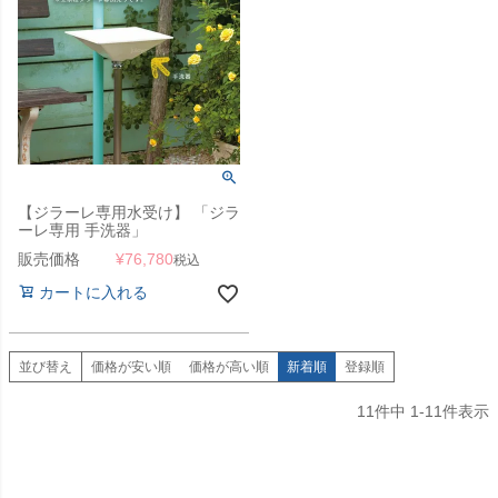
【ジラーレ専用水受け】 「ジラ
ーレ専用 手洗器」
販売価格
¥
76,780
税込
カートに入れる
並び替え
価格が安い順
価格が高い順
新着順
登録順
11
件中
1
-
11
件表示