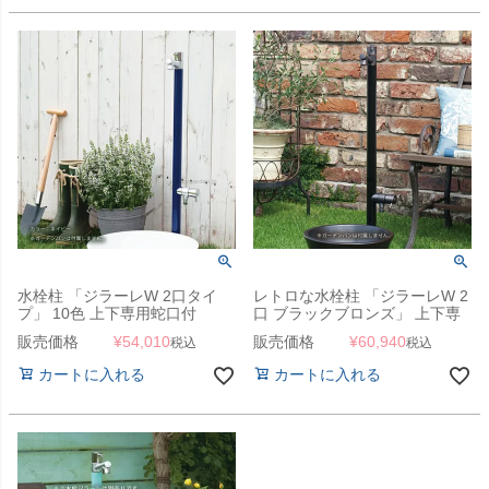
水栓柱 「ジラーレW 2口タイ
レトロな水栓柱 「ジラーレW 2
プ」 10色 上下専用蛇口付
口 ブラックブロンズ」 上下専
用蛇口付
販売価格
¥
54,010
販売価格
¥
60,940
税込
税込
カートに入れる
カートに入れる