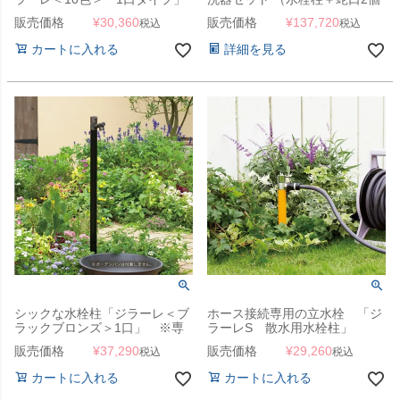
専用蛇口付き
＋手洗器）」
販売価格
¥
30,360
販売価格
¥
137,720
税込
税込
カートに入れる
詳細を見る
シックな水栓柱「ジラーレ＜ブ
ホース接続専用の立水栓 「ジ
ラックブロンズ＞1口」 ※専
ラーレS 散水用水栓柱」
用蛇口付
販売価格
¥
37,290
販売価格
¥
29,260
税込
税込
カートに入れる
カートに入れる