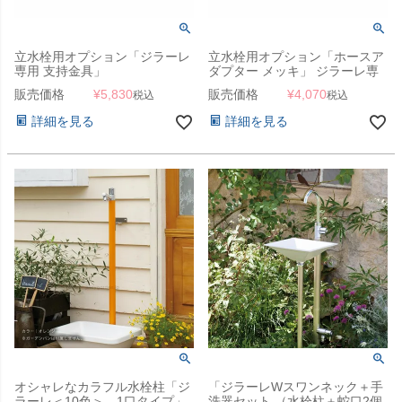
立水栓用オプション「ジラーレ
立水栓用オプション「ホースア
専用 支持金具」
ダプター メッキ」 ジラーレ専
用 蛇口オプション
販売価格
¥
5,830
販売価格
¥
4,070
税込
税込
詳細を見る
詳細を見る
オシャレなカラフル水栓柱「ジ
「ジラーレWスワンネック＋手
ラーレ＜10色＞ 1口タイプ」
洗器セット （水栓柱＋蛇口2個