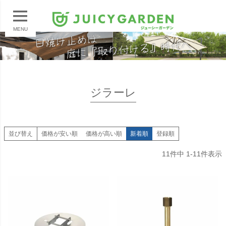
MENU
ジラーレ
並び替え
価格が安い順
価格が高い順
新着順
登録順
11
件中
1
-
11
件表示