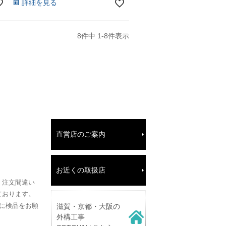
詳細を見る
8
件中
1
-
8
件表示
直営店のご案内
お近くの取扱店
、注文間違い
ております。
に検品をお願
滋賀・京都・大阪の
外構工事