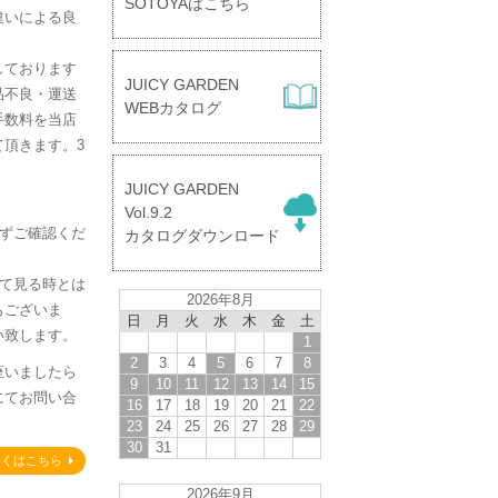
SOTOYAはこちら
違いによる良
しております
JUICY GARDEN
品不良・運送
WEBカタログ
手数料を当店
頂きます。3
。
JUICY GARDEN
】
Vol.9.2
必ずご確認くだ
カタログダウンロード
して見る時とは
2026年8月
もございま
日
月
火
水
木
金
土
い致します。
1
2
3
4
5
6
7
8
座いましたら
9
10
11
12
13
14
15
にてお問い合
16
17
18
19
20
21
22
23
24
25
26
27
28
29
30
31
しくはこちら
2026年9月