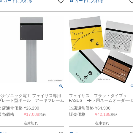
カートに入れる
カートに入れる
パナソニック電工 フェイサス専用
フェイサス フラットタイプ＜
プレート型ポール：アーキフレーム
FASUS FF＞用ネームオーダー
Hタイプ
ポスト別売≫
当店通常価格
¥
26,290
当店通常価格
¥
64,900
販売価格
¥
17,088
販売価格
¥
42,185
税込
税込
在庫切れ
在庫切れ