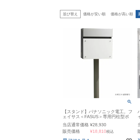
並び替え
価格が安い順
価格が高い順
【スタンド】パナソニック電工。フ
ェイサス＜FASUS＞専用円柱型ポ
ール
当店通常価格
¥
28,930
P
販売価格
¥
18,810
税込