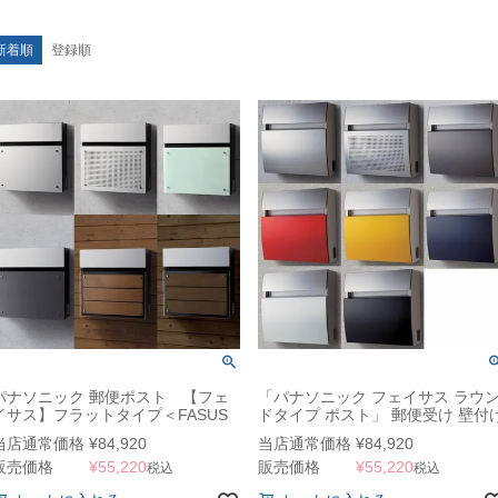
新着順
登録順
パナソニック 郵便ポスト 【フェ
「パナソニック フェイサス ラウ
イサス】フラットタイプ＜FASUS
ドタイプ ポスト」 郵便受け 壁付
FF＞【ポスト】 郵便受け 壁付け
Panasonic
当店通常価格
¥
84,920
当店通常価格
¥
84,920
anasonic
販売価格
¥
55,220
販売価格
¥
55,220
税込
税込