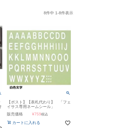
8
件中
1
-
8
件表示
ン
【ポスト】【表札代わり】 「フェ
け
イサス専用ネームシール」
販売価格
¥
759
税込
カートに入れる