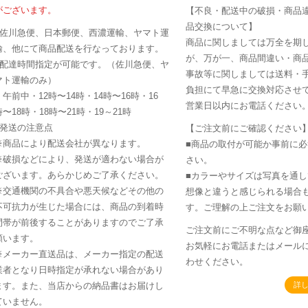
がございます。
【不良・配送中の破損・商品
品交換について】
■佐川急便、日本郵便、西濃運輸、ヤマト運
商品に関しましては万全を期
輸、他にて商品配送を行なっております。
が、万が一、商品間違い・商
■配達時間指定が可能です。（佐川急便、ヤ
事故等に関しましては送料・
マト運輸のみ）
負担にて早急に交換対応させて
・午前中・12時〜14時・14時〜16時・16
営業日以内にお電話ください
時〜18時・18時〜21時・19～21時
■発送の注意点
【ご注文前にご確認ください
※商品により配送会社が異なります。
■商品の取付が可能か事前に
※破損などにより、発送が適わない場合が
さい。
ございます。あらかじめご了承ください。
■カラーやサイズは写真を通
※交通機関の不具合や悪天候などその他の
想像と違うと感じられる場合
不可抗力が生じた場合には、商品の到着時
す。ご理解の上ご注文をお願
間帯が前後することがありますのでご了承
ご注文前にご不明な点など御
願います。
お気軽にお電話またはメール
※メーカー直送品は、メーカー指定の配送
わせください。
業者となり日時指定が承れない場合があり
ます。また、当店からの納品書はお届けし
詳
ていません。