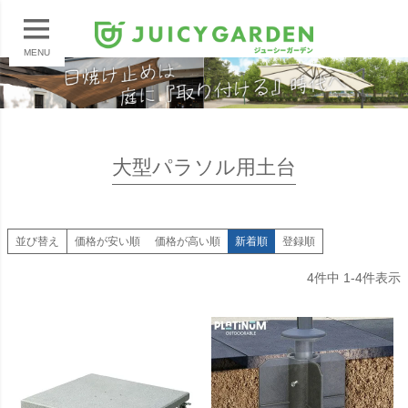
MENU
大型パラソル用土台
並び替え
価格が安い順
価格が高い順
新着順
登録順
4
件中
1
-
4
件表示