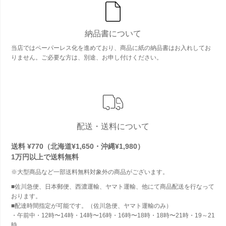
納品書について
当店ではペーパーレス化を進めており、商品に紙の納品書はお入れしてお
りません。ご必要な方は、別途、お申し付けください。
配送・送料について
送料 ¥770（北海道¥1,650・沖縄¥1,980）
1万円以上で
送料無料
※大型商品など一部送料無料対象外の商品がございます。
■佐川急便、日本郵便、西濃運輸、ヤマト運輸、他にて商品配送を行なって
おります。
■配達時間指定が可能です。（佐川急便、ヤマト運輸のみ）
・午前中・12時〜14時・14時〜16時・16時〜18時・18時〜21時・19～21
時