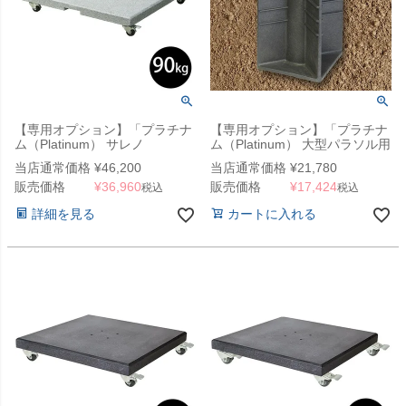
【専用オプション】「プラチナ
【専用オプション】「プラチナ
ム（Platinum） サレノ
ム（Platinum） 大型パラソル用
（Salerno） 大型パラソル用 キ
イングランドベース(地中埋込
当店通常価格
¥
46,200
当店通常価格
¥
21,780
ャスター付きベース 90kg」
み土台)」
販売価格
¥
36,960
販売価格
¥
17,424
税込
税込
詳細を見る
カートに入れる