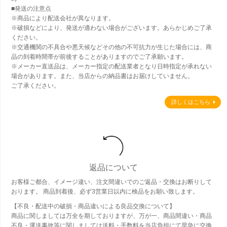
■発送の注意点
※商品により配送会社が異なります。
※破損などにより、発送が適わない場合がございます。あらかじめご了承
ください。
※交通機関の不具合や悪天候などその他の不可抗力が生じた場合には、商
品の到着時間帯が前後することがありますのでご了承願います。
※メーカー直送品は、メーカー指定の配送業者となり日時指定が承れない
場合があります。また、当店からの納品書はお届けしていません。
ご了承ください。
詳しくはこちら
返品について
お客様ご都合、イメージ違い、注文間違いでのご返品・交換はお断りして
おります。 商品到着後、必ず3営業日以内に検品をお願い致します。
【不良・配送中の破損・商品違いによる良品交換について】
商品に関しましては万全を期しておりますが、万が一、商品間違い・商品
不良・運送事故等に関しましては送料・手数料を当店負担にて早急に交換