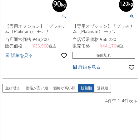
【専用オプション】「プラチナ
【専用オプション】「プラチナ
ム（Platinum） モデナ
ム（Platinum） モデナ
（Modena） 大型パラソル用 キ
（Modena） 大型パラソル用 キ
当店通常価格
¥
46,200
当店通常価格
¥
55,220
ャスター付きベース 90kg」
ャスター付きベース 120kg」
販売価格
¥
36,960
販売価格
¥
44,176
税込
税込
詳細を見る
在庫切れ
詳細を見る
並び替え
価格が安い順
価格が高い順
新着順
登録順
4
件中
1
-
4
件表示