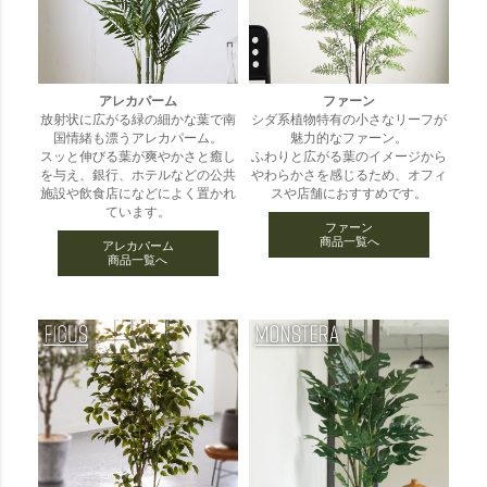
アレカパーム
ファーン
放射状に広がる緑の細かな葉で南
シダ系植物特有の小さなリーフが
国情緒も漂うアレカパーム。
魅力的なファーン。
スッと伸びる葉が爽やかさと癒し
ふわりと広がる葉のイメージから
を与え、銀行、ホテルなどの公共
やわらかさを感じるため、オフィ
施設や飲食店になどによく置かれ
スや店舗におすすめです。
ています。
ファーン
商品一覧へ
アレカパーム
商品一覧へ