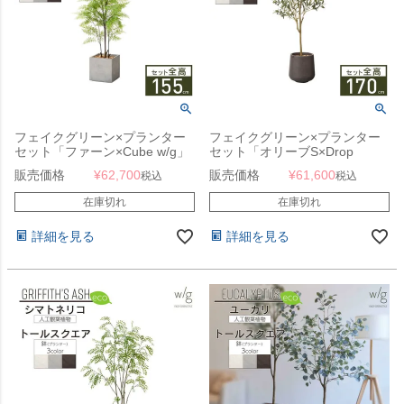
フェイクグリーン×プランター
フェイクグリーン×プランター
セット「ファーン×Cube w/g」
セット「オリーブS×Drop
[高さ155cm・人工樹木・人工
Round w/g」[高さ170cm・人工
販売価格
¥
62,700
販売価格
¥
61,600
税込
税込
観葉植物]
樹木・人工観葉植物]
在庫切れ
在庫切れ
詳細を見る
詳細を見る