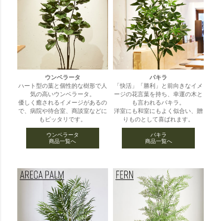
ウンベラータ
パキラ
ハート型の葉と個性的な樹形で人
「快活」「勝利」と前向きなイメ
気の高いウンベラータ。
ージの花言葉を持ち、幸運の木と
優しく癒されるイメージがあるの
も言われるパキラ。
で、病院や待合室、商談室などに
洋室にも和室にもよく似合い、贈
もピッタリです。
りものとして喜ばれます。
ウンベラータ
パキラ
商品一覧へ
商品一覧へ