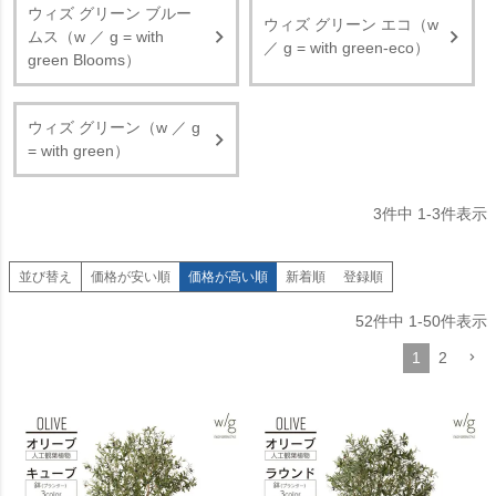
ウィズ グリーン ブルー
ウィズ グリーン エコ（w
ムス（w ／ g = with
／ g = with green-eco）
green Blooms）
ウィズ グリーン（w ／ g
= with green）
3
件中
1
-
3
件表示
並び替え
価格が安い順
価格が高い順
新着順
登録順
52
件中
1
-
50
件表示
1
2