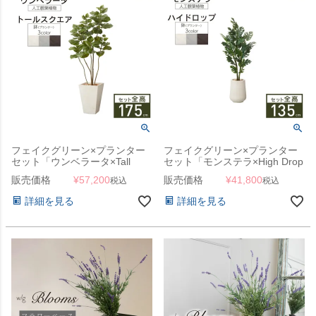
フェイクグリーン×プランター
フェイクグリーン×プランター
セット「ウンベラータ×Tall
セット「モンステラ×High Drop
Square w/g」[高さ175cm・人
Round w/g」[高さ135cm・人工
販売価格
¥
57,200
販売価格
¥
41,800
税込
税込
工樹木・人工観葉植物]
樹木・人工観葉植物]
詳細を見る
詳細を見る