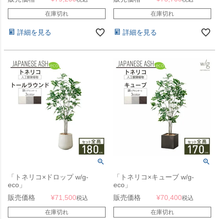
工樹木・人工観葉植物]
在庫切れ
在庫切れ
詳細を見る
詳細を見る
「トネリコ×ドロップ w/g-
「トネリコ×キューブ w/g-
eco」
eco」
販売価格
¥
71,500
販売価格
¥
70,400
税込
税込
在庫切れ
在庫切れ