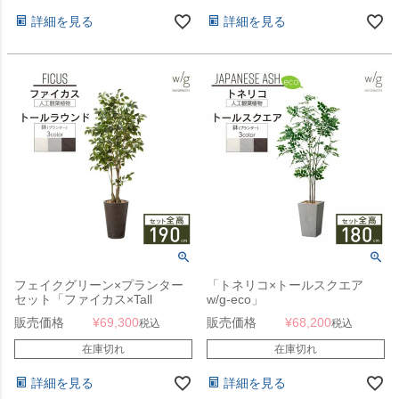
詳細を見る
詳細を見る
フェイクグリーン×プランター
「トネリコ×トールスクエア
セット「ファイカス×Tall
w/g-eco」
Round w/g」[高さ190cm・人工
販売価格
¥
69,300
販売価格
¥
68,200
税込
税込
樹木・人工観葉植物] フィカス
在庫切れ
在庫切れ
詳細を見る
詳細を見る