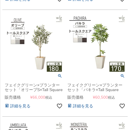
フェイクグリーン×プランター
フェイクグリーン×プランター
セット「オリーブS×Tall Square
セット「パキラ×Tall Square
w/g」[高さ180cm・人工樹木・
w/g」[高さ170cm・人工樹木・
販売価格
¥
66,000
販売価格
¥
60,500
税込
税込
人工観葉植物]
人工観葉植物]
詳細を見る
詳細を見る