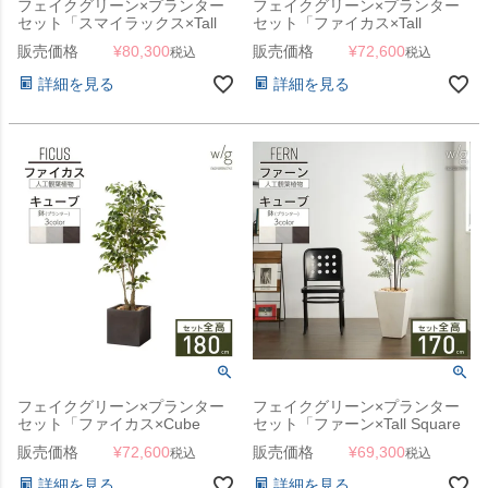
フェイクグリーン×プランター
フェイクグリーン×プランター
セット「スマイラックス×Tall
セット「ファイカス×Tall
Square w/g」[高さ190cm・人
Square w/g」[高さ185cm・人
販売価格
¥
80,300
販売価格
¥
72,600
税込
税込
工樹木・人工観葉植物]
工樹木・人工観葉植物] フィカ
ス
詳細を見る
詳細を見る
フェイクグリーン×プランター
フェイクグリーン×プランター
セット「ファイカス×Cube
セット「ファーン×Tall Square
w/g」[高さ180cm・人工樹木・
w/g」[高さ170cm・人工樹木・
販売価格
¥
72,600
販売価格
¥
69,300
税込
税込
人工観葉植物] フィカス
人工観葉植物]
詳細を見る
詳細を見る