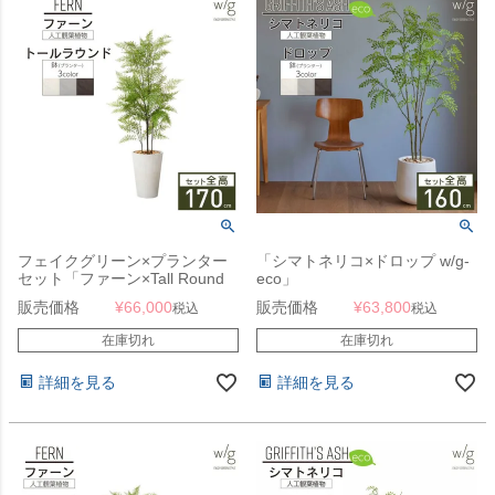
フェイクグリーン×プランター
「シマトネリコ×ドロップ w/g-
セット「ファーン×Tall Round
eco」
w/g」[高さ170cm・人工樹木・
販売価格
¥
66,000
販売価格
¥
63,800
税込
税込
人工観葉植物]
在庫切れ
在庫切れ
詳細を見る
詳細を見る