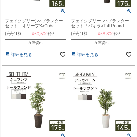
フェイクグリーン×プランター
フェイクグリーン×プランター
セット「オリーブS×Cube
セット「パキラ×Tall Round
w/g」[高さ165cm・人工樹木・
w/g」[高さ175cm・人工樹木・
販売価格
¥
60,500
販売価格
¥
58,300
税込
税込
人工観葉植物]
人工観葉植物]
在庫切れ
在庫切れ
詳細を見る
詳細を見る