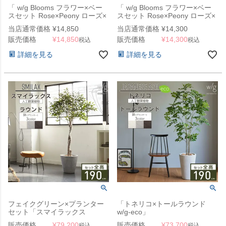
「 w/g Blooms フラワー×ベー
「 w/g Blooms フラワー×ベー
スセット Rose×Peony ローズ×
スセット Rose×Peony ローズ×
ピオニー 2 」
ピオニー 1/WH 」
当店通常価格
¥
14,850
当店通常価格
¥
14,300
販売価格
¥
14,850
販売価格
¥
14,300
税込
税込
詳細を見る
詳細を見る
フェイクグリーン×プランター
「トネリコ×トールラウンド
セット「スマイラックス
w/g-eco」
×Round w/g」[高さ180cm・人
販売価格
¥
79,200
販売価格
¥
73,700
税込
税込