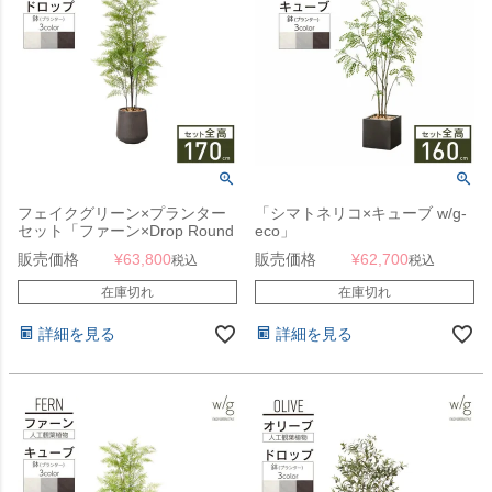
フェイクグリーン×プランター
「シマトネリコ×キューブ w/g-
セット「ファーン×Drop Round
eco」
w/g」[高さ170cm・人工樹木・
販売価格
¥
63,800
販売価格
¥
62,700
税込
税込
人工観葉植物]
在庫切れ
在庫切れ
詳細を見る
詳細を見る