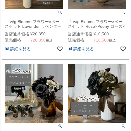
「 w/g Blooms フラワー×ベー
「 w/g Blooms フラワー×ベー
スセット Lavender ラベンダー
スセット Rose×Peony ローズ×
1/SBE 」
ピオニー 3 」
当店通常価格
¥
20,350
当店通常価格
¥
16,500
販売価格
¥
20,350
販売価格
¥
16,500
税込
税込
詳細を見る
詳細を見る