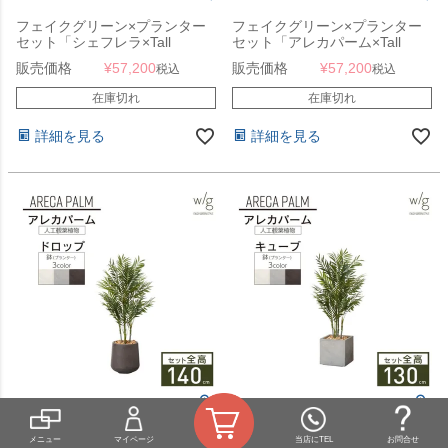
フェイクグリーン×プランター
フェイクグリーン×プランター
セット「シェフレラ×Tall
セット「アレカパーム×Tall
Round w/g」[高さ175cm・人工
Round w/g」[高さ145cm・人工
販売価格
¥
57,200
販売価格
¥
57,200
税込
税込
樹木・人工観葉植物]
樹木・人工観葉植物]
在庫切れ
在庫切れ
詳細を見る
詳細を見る
フェイクグリーン×プランター
フェイクグリーン×プランター
メニュー
マイページ
当店にTEL
お問合せ
セット「アレカパーム×Drop
セット「アレカパーム×Cube