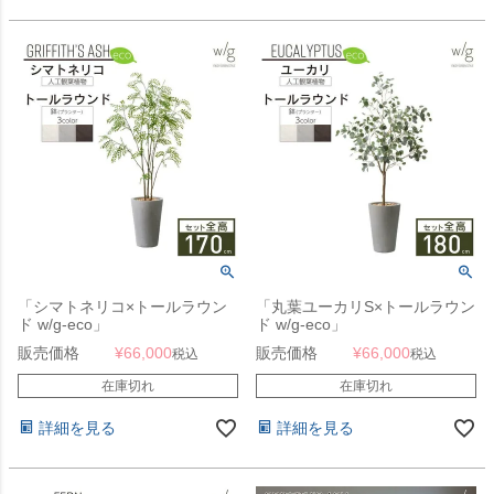
「シマトネリコ×トールラウン
「丸葉ユーカリS×トールラウン
ド w/g-eco」
ド w/g-eco」
販売価格
¥
66,000
販売価格
¥
66,000
税込
税込
在庫切れ
在庫切れ
詳細を見る
詳細を見る