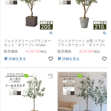
フェイクグリーン×プランター
フェイクグリーン 大型 リアル
セット「オリーブＬ×Cube
プランターセット「オリーブＬ
w/g」[高さ200cm・人工樹木・
×Round w/g」[高さ210cm・人
販売価格
¥
139,700
販売価格
¥
129,800
税込
税込
人工観葉植物]
工樹木・人工観葉植物]
詳細を見る
詳細を見る