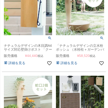
ナチュラルデザインの木目調A4
「ナチュラルデザインの立水栓
サイズ対応壁掛けポスト 「クー
ポッシュ （水栓柱＋ガーデンパ
ヴル」 郵便受け 壁付け
ン＋蛇口1個セット）」
販売価格
¥
44,440
販売価格
¥
58,520
税込
税込
詳細を見る
詳細を見る