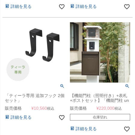
詳細を見る
詳細を見る
「ティーラ専用 追加フック 2個
【機能門柱（照明付き）+表札
セット」
+ポストセット】「機能門柱 un
ニースプラス（NICE+）」
販売価格
¥
10,560
販売価格
¥
220,000
税込
税込
詳細を見る
在庫切れ
詳細を見る