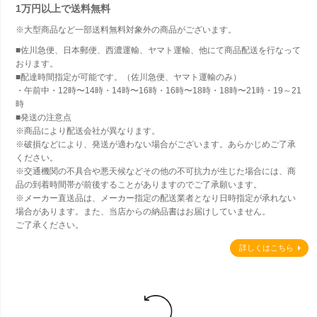
1万円以上で
送料無料
※大型商品など一部送料無料対象外の商品がございます。
■佐川急便、日本郵便、西濃運輸、ヤマト運輸、他にて商品配送を行なって
おります。
■配達時間指定が可能です。（佐川急便、ヤマト運輸のみ）
・午前中・12時〜14時・14時〜16時・16時〜18時・18時〜21時・19～21
時
■発送の注意点
※商品により配送会社が異なります。
※破損などにより、発送が適わない場合がございます。あらかじめご了承
ください。
※交通機関の不具合や悪天候などその他の不可抗力が生じた場合には、商
品の到着時間帯が前後することがありますのでご了承願います。
※メーカー直送品は、メーカー指定の配送業者となり日時指定が承れない
場合があります。また、当店からの納品書はお届けしていません。
ご了承ください。
詳しくはこちら