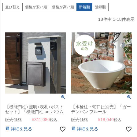
並び替え
価格が安い順
価格が高い順
新着順
登録順
18
件中
1
-
18
件表示
【機能門柱+照明+表札+ポスト
【水栓柱・蛇口は別売】「ガー
セット】「機能門柱 un バウム
デンパン フルール
（BAUM）」
（FLEUR）」
販売価格
¥
311,080
販売価格
¥
18,040
税込
税込
詳細を見る
詳細を見る