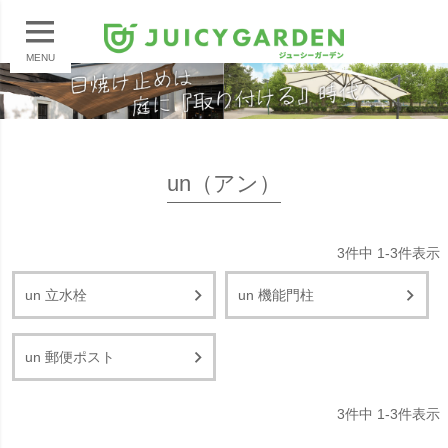
MENU
un（アン）
3
件中
1
-
3
件表示
un 立水栓
un 機能門柱
un 郵便ポスト
3
件中
1
-
3
件表示