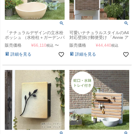
「ナチュラルデザインの立水栓
可愛いナチュラルスタイルのA4
ポッシュ （水栓柱＋ガーデンパ
対応壁掛け郵便受け 「Annie ア
ン＋蛇口2個セット）」
ニー」
販売価格
¥
66,110
〜
販売価格
¥
44,440
税込
税込
詳細を見る
詳細を見る