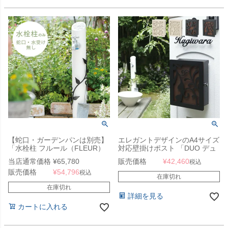
【蛇口・ガーデンパンは別売】
エレガントデザインのA4サイズ
「水栓柱 フルール（FLEUR）
対応壁掛けポスト 「DUO デュ
単品」
オ」 郵便受け 壁埋込
当店通常価格
¥
65,780
販売価格
¥
42,460
税込
販売価格
¥
54,796
税込
在庫切れ
在庫切れ
詳細を見る
カートに入れる