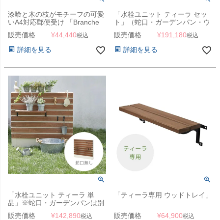
漆喰と木の枝がモチーフの可愛
「水栓ユニット ティーラ セッ
いA4対応郵便受け 「Branche
ト」（蛇口・ガーデンパン・ウ
ブランシュ」
ッドトレイ付き）
販売価格
¥
44,440
販売価格
¥
191,180
税込
税込
詳細を見る
詳細を見る
「水栓ユニット ティーラ 単
「ティーラ専用 ウッドトレイ」
品」※蛇口・ガーデンパンは別
売
販売価格
¥
142,890
販売価格
¥
64,900
税込
税込