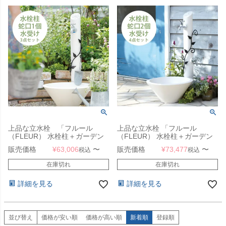
上品な立水栓 「フルール
上品な立水栓 「フルール
（FLEUR） 水栓柱＋ガーデン
（FLEUR） 水栓柱＋ガーデン
パン＋蛇口1個セット」
パン＋蛇口2個セット」
販売価格
¥
63,006
〜
販売価格
¥
73,477
〜
税込
税込
在庫切れ
在庫切れ
詳細を見る
詳細を見る
並び替え
価格が安い順
価格が高い順
新着順
登録順