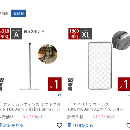
新着順
登録順
「 アメリカンフェンス ポストスタ
「 アメリカンフェンス
ンド H900mm（直径31.8mm） シ
1800×900mm XLサイズ シルバー
ルバー ※ゴムキャップ付 」
」
販売価格
¥
4,730
販売価格
¥
12,760
税込
税込
詳細を見る
詳細を見る