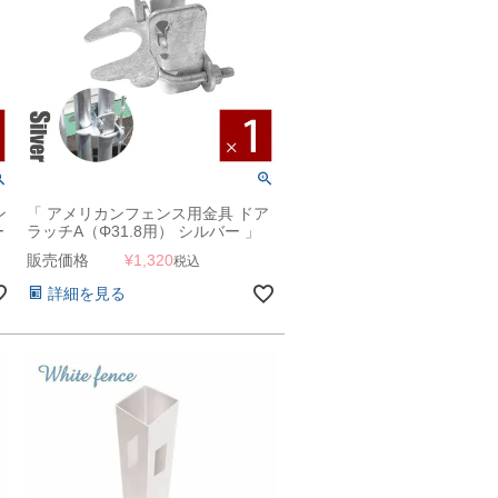
ン
「 アメリカンフェンス用金具 ドア
ー
ラッチA（Φ31.8用） シルバー 」
【南京錠・錠前ロック可能】
販売価格
¥
1,320
税込
詳細を見る