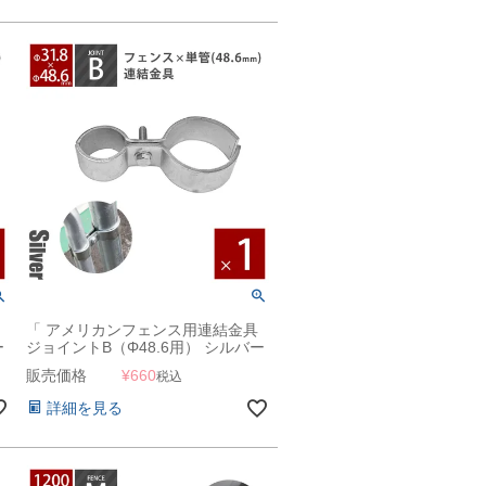
「 アメリカンフェンス用連結金具
ー
ジョイントB（Φ48.6用） シルバー
」
販売価格
¥
660
税込
詳細を見る