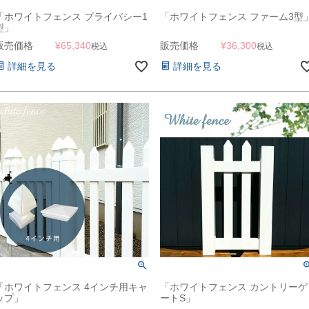
「ホワイトフェンス プライバシー1
「ホワイトフェンス ファーム3型
型」
販売価格
¥
65,340
販売価格
¥
36,300
税込
税込
詳細を見る
詳細を見る
「ホワイトフェンス 4インチ用キャ
「ホワイトフェンス カントリーゲ
ップ」
ートS」