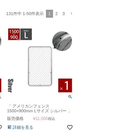
131
件中
1
-
50
件表示
1
2
3
「 アメリカンフェンス
1500×900mm Lサイズ シルバー 」
販売価格
¥
11,000
税込
詳細を見る