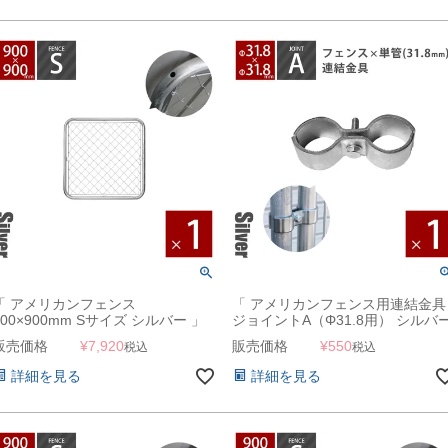
「 アメリカンフェンス
「 アメリカンフェンス用連結金具
900×900mm Sサイズ シルバー 」
ジョイントA（Φ31.8用） シルバ
」
販売価格
¥
7,920
販売価格
¥
550
税込
税込
詳細を見る
詳細を見る