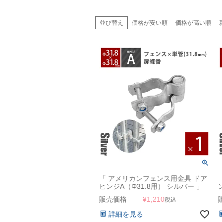
並び替え
価格が安い順
価格が高い順
「 アメリカンフェンス用金具 ドア
ヒンジA（Φ31.8用） シルバー 」
販売価格
¥
1,210
税込
詳細を見る