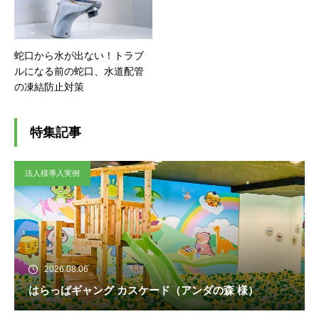
蛇口から水が出ない！トラブ
ルになる前の蛇口、水道配管
の凍結防止対策
特集記事
法人様導入実例
2026.08.06
はらっぱギャング カスケード（アンダの森 様）