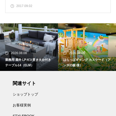
2017.09.02
2026.08.06
2026.08.04
焚き火台付き
はらっぱギャング カスケード（ア
業務用 屋外 LPガス
ンダの森 様）
テーブル13（ELM）
関連サイト
ショップトップ
お客様実例