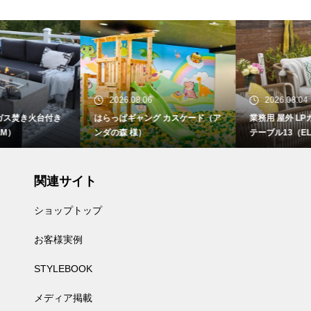
2026.08.06
2026.08.04
はらっぱギャング カスケード（ア
業務用 屋外 LPガス焚き火台付き
ンダの森 様）
テーブル13（ELM）
関連サイト
ショップトップ
お客様実例
STYLEBOOK
メディア掲載