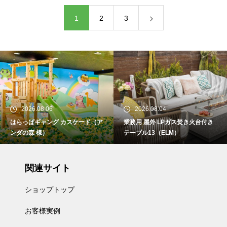
1
2
3
2026.08.06
2026.08.04
はらっぱギャング カスケード（ア
業務用 屋外 LPガス焚き火台付き
ンダの森 様）
テーブル13（ELM）
関連サイト
ショップトップ
お客様実例