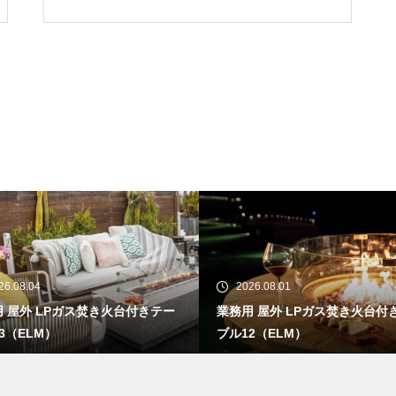
26.08.04
2026.08.01
 屋外 LPガス焚き火台付きテー
業務用 屋外 LPガス焚き火台付
3（ELM）
ブル12（ELM）