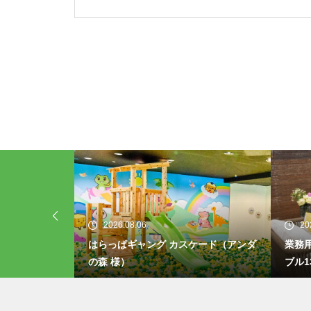
2026.08.06
20
き火台付きテー
はらっぱギャング カスケード（アンダ
業務用
の森 様）
ブル1