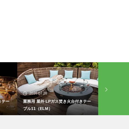
2026.07.28
2026.07.25
きテー
業務用 屋外 LPガス焚き火台付きテー
業務用 屋外
ブル11（ELM）
ブル10（EL