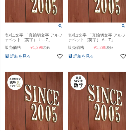
表札1文字 「真鍮切文字 アルフ
表札1文字 「真鍮切文字 アルフ
ァベット（英字） U～Z」
ァベット（英字） A～T」
販売価格
¥
1,298
販売価格
¥
1,298
税込
税込
詳細を見る
詳細を見る