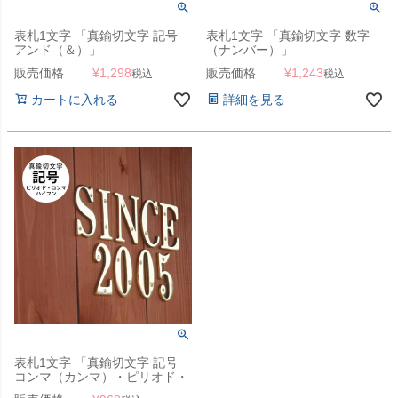
表札1文字 「真鍮切文字 記号
表札1文字 「真鍮切文字 数字
アンド（＆）」
（ナンバー）」
販売価格
¥
1,298
販売価格
¥
1,243
税込
税込
カートに入れる
詳細を見る
表札1文字 「真鍮切文字 記号
コンマ（カンマ）・ピリオド・
ハイフン」