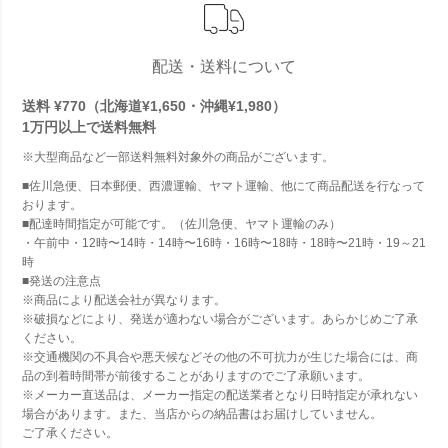
配送・送料について
送料 ¥770（北海道¥1,650・沖縄¥1,980）
1万円以上で
送料無料
※大型商品など一部送料無料対象外の商品がございます。
■佐川急便、日本郵便、西濃運輸、ヤマト運輸、他にて商品配送を行なって
おります。
■配達時間指定が可能です。（佐川急便、ヤマト運輸のみ）
・午前中・12時〜14時・14時〜16時・16時〜18時・18時〜21時・19～21
時
■発送の注意点
※商品により配送会社が異なります。
※破損などにより、発送が適わない場合がございます。あらかじめご了承
ください。
※交通機関の不具合や悪天候などその他の不可抗力が生じた場合には、商
品の到着時間帯が前後することがありますのでご了承願います。
※メーカー直送品は、メーカー指定の配送業者となり日時指定が承れない
場合があります。また、当店からの納品書はお届けしていません。
ご了承ください。