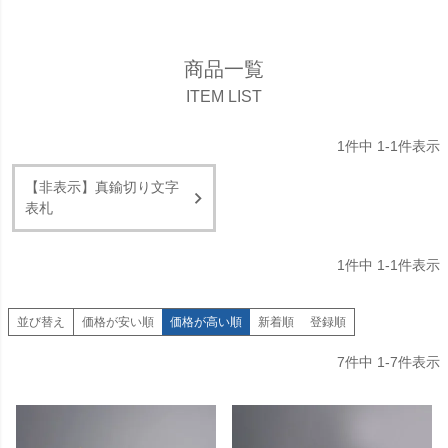
商品一覧
ITEM LIST
1
件中
1
-
1
件表示
【非表示】真鍮切り文字
表札
1
件中
1
-
1
件表示
並び替え
価格が安い順
価格が高い順
新着順
登録順
7
件中
1
-
7
件表示