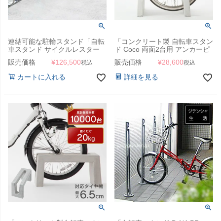
連結可能な駐輪スタンド「自転
「コンクリート製 自転車スタン
車スタンド サイクルレスター
ド Coco 両面2台用 アンカーピ
D-NA CY （1ユニット）」
ン付き」 【受注生産】
販売価格
¥
126,500
販売価格
¥
28,600
税込
税込
カートに入れる
詳細を見る