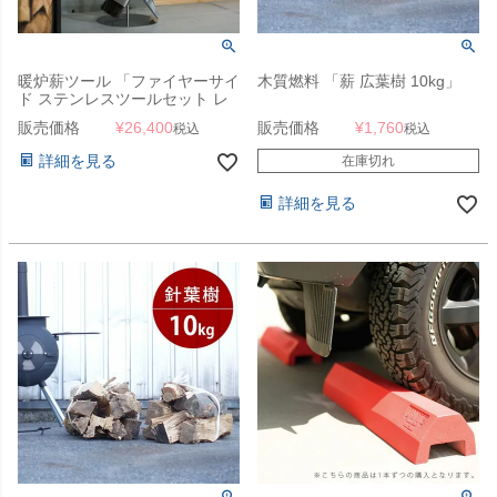
暖炉薪ツール 「ファイヤーサイ
木質燃料 「薪 広葉樹 10kg」
ド ステンレスツールセット レ
ギュラー」
販売価格
¥
26,400
販売価格
¥
1,760
税込
税込
詳細を見る
在庫切れ
詳細を見る