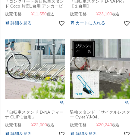
「コンクリート製自転車スタン
「自転車スタンド D-NA PR」
ド Coco 片面1台用 アンカーピ
【１台用】
ン付き」 【受注生産】
販売価格
¥
11,550
販売価格
¥
23,100
税込
税込
詳細を見る
カートに入れる
「自転車スタンド D-NA ディー
駐輪スタンド 「サイクルレスタ
ナ CLIP 1台用」
ー Cyjet YJ-04」
販売価格
¥
22,000
販売価格
¥
20,240
税込
税込
詳細を見る
詳細を見る