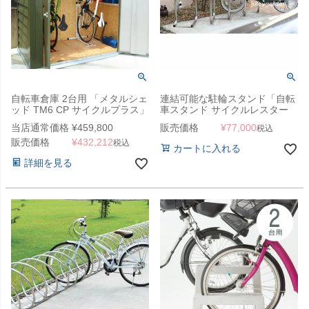
自転車倉庫 2台用 「メタルシェ
連結可能な駐輪スタンド「自転
ッド TM6 CP サイクルプラス」
車スタンド サイクルレスター
D-NA SYタイプ」【1ユニット1
当店通常価格
¥
459,800
販売価格
¥
77,000
税込
台】
販売価格
¥
432,212
税込
カートに入れる
詳細を見る