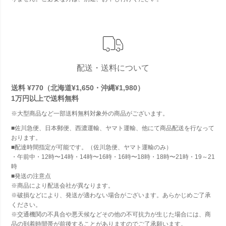
配送・送料について
送料 ¥770（北海道¥1,650・沖縄¥1,980）
1万円以上で
送料無料
※大型商品など一部送料無料対象外の商品がございます。
■佐川急便、日本郵便、西濃運輸、ヤマト運輸、他にて商品配送を行なって
おります。
■配達時間指定が可能です。（佐川急便、ヤマト運輸のみ）
・午前中・12時〜14時・14時〜16時・16時〜18時・18時〜21時・19～21
時
■発送の注意点
※商品により配送会社が異なります。
※破損などにより、発送が適わない場合がございます。あらかじめご了承
ください。
※交通機関の不具合や悪天候などその他の不可抗力が生じた場合には、商
品の到着時間帯が前後することがありますのでご了承願います。