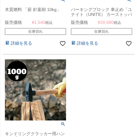
木質燃料 「薪 針葉樹 10kg」
パーキングブロック 車止め「ユ
ナイト（UNITE） カーストッパ
ー（車止め） FLAME 1本」
販売価格
¥
1,540
販売価格
¥
20,680
税込
税込
在庫切れ
在庫切れ
詳細を見る
詳細を見る
キンドリングクラッカー用ハン