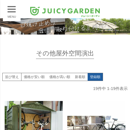
MENU
その他屋外空間演出
並び替え
価格が安い順
価格が高い順
新着順
登録順
19
件中
1
-
19
件表示