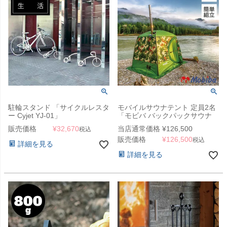
駐輪スタンド 「サイクルレスタ
モバイルサウナテント 定員2名
ー Cyjet YJ-01」
「モビバ バックパックサウナ
RB170M」
販売価格
¥
32,670
当店通常価格
¥
126,500
税込
販売価格
¥
126,500
税込
詳細を見る
詳細を見る