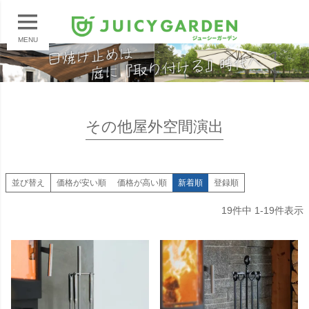
MENU
その他屋外空間演出
並び替え
価格が安い順
価格が高い順
新着順
登録順
19
件中
1
-
19
件表示