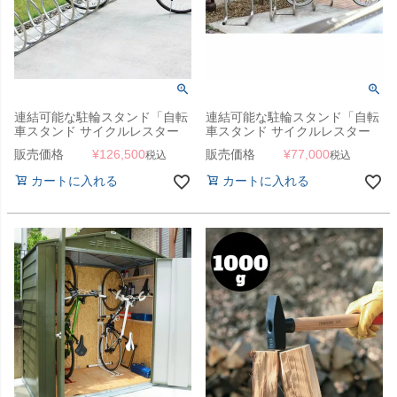
連結可能な駐輪スタンド「自転
連結可能な駐輪スタンド「自転
車スタンド サイクルレスター
車スタンド サイクルレスター
D-NA CY （1ユニット）」
D-NA SYタイプ」【1ユニット1
販売価格
¥
126,500
販売価格
¥
77,000
税込
税込
台】
カートに入れる
カートに入れる