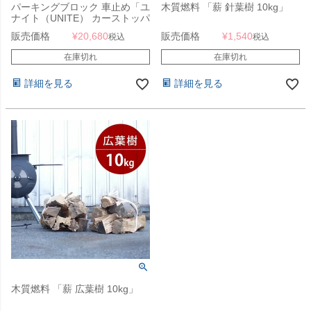
パーキングブロック 車止め「ユ
木質燃料 「薪 針葉樹 10kg」
ナイト（UNITE） カーストッパ
ー（車止め） FLAME 1本」
販売価格
¥
20,680
販売価格
¥
1,540
税込
税込
在庫切れ
在庫切れ
詳細を見る
詳細を見る
木質燃料 「薪 広葉樹 10kg」