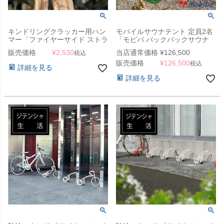
キンドリングクラッカー用ハン
モバイルサウナテント 定員2名
マー「ファイヤーサイド ストラ
「モビバ バックパックサウナ
イカー 800」
RB170M」
販売価格
¥
2,530
当店通常価格
¥
126,500
税込
販売価格
¥
126,500
税込
詳細を見る
詳細を見る