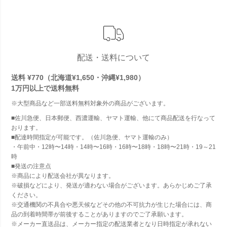
配送・送料について
送料 ¥770（北海道¥1,650・沖縄¥1,980）
1万円以上で
送料無料
※大型商品など一部送料無料対象外の商品がございます。
■佐川急便、日本郵便、西濃運輸、ヤマト運輸、他にて商品配送を行なって
おります。
■配達時間指定が可能です。（佐川急便、ヤマト運輸のみ）
・午前中・12時〜14時・14時〜16時・16時〜18時・18時〜21時・19～21
時
■発送の注意点
※商品により配送会社が異なります。
※破損などにより、発送が適わない場合がございます。あらかじめご了承
ください。
※交通機関の不具合や悪天候などその他の不可抗力が生じた場合には、商
品の到着時間帯が前後することがありますのでご了承願います。
※メーカー直送品は、メーカー指定の配送業者となり日時指定が承れない