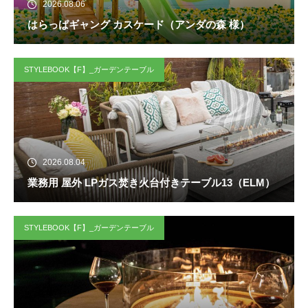
2026.08.06
はらっぱギャング カスケード（アンダの森 様）
STYLEBOOK【F】_ガーデンテーブル
2026.08.04
業務用 屋外 LPガス焚き火台付きテーブル13（ELM）
STYLEBOOK【F】_ガーデンテーブル