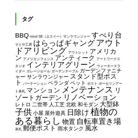
タグ
すべり台
BBQ
resol
SE（エスイー）サンラウンジャー
アウト
はらっぱギャング
そとや工房
ドアリビング
アメリカ
アウトレット
ン
アンティーク
アメリカンフェンス
アートワークス
インテリアグリーン
タジオ
ウォータースラ
ガーデンファニチ
イダー
ガレージセール
ガーデンテーブル
スタンド型ポス
ャー
サンラウンジャー
ト
ベランダ
ペット
パーテーション
ポスト
ポーセリンアー
メンテナンス
マンション
リ
ト表札
リノベーション
ゾートガーデン
大型鉢
レトロ
二世帯
人工芝
北欧
和モダン
植物の
子供
日除け
小屋
屋外遊具
ある暮らし
自転車置き場
物置
郵便ポスト
風水
雨水タンク
表札