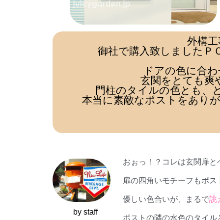
外構工
御社で購入致しましたＰ
ドアの色に合わ
玄関をとても爽
門柱のタイルの色とも、
本当に素敵なポストをありが
おぉっ！？コレは玄関扉と
扉の四角いモチーフもポス
優しい色合いが、まるで
誂
by staff
ポストの隣の水色のタイル