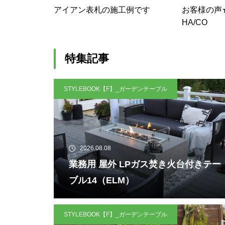
アイアン表札の施工例です
お客様の声
HA/CO
特集記事
STYLEBOOK【F】_ガーデンテーブル
2026.08.08
業務用 屋外 LPガス焚き火台付きテー
ブル14（ELM）
STYLEBOOK【F】_ガーデンテーブル