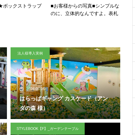
★ボックストラップ
■お客様からの写真■シンプルな
のに、立体的なんですよ。表札
法人様導入実例
2026.08.06
はらっぱギャング カスケード（アン
ダの森 様）
STYLEBOOK【F】_ガーデンテーブル