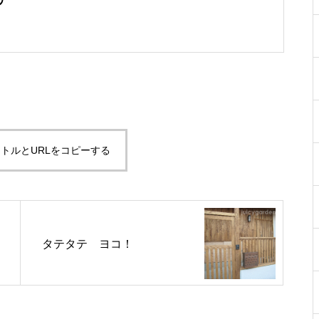
ア
トルとURLをコピーする
タテタテ ヨコ！