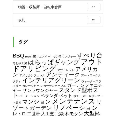
物置・収納庫・自転車倉庫
13
表札
26
タグ
すべり台
BBQ
resol
SE（エスイー）サンラウンジャー
アウト
はらっぱギャング
そとや工房
ドアリビング
アメリカ
アウトレット
ン
アンティーク
アメリカンフェンス
アートワークス
インテリアグリーン
タジオ
ウォータースラ
ガーデンファニチ
イダー
ガレージセール
ガーデンテーブル
スタンド型ポス
ャー
サンラウンジャー
ト
ベランダ
ペット
パーテーション
ポスト
ポーセリンアー
メンテナンス
マンション
リ
ト表札
リノベーション
ゾートガーデン
大型鉢
レトロ
二世帯
人工芝
北欧
和モダン