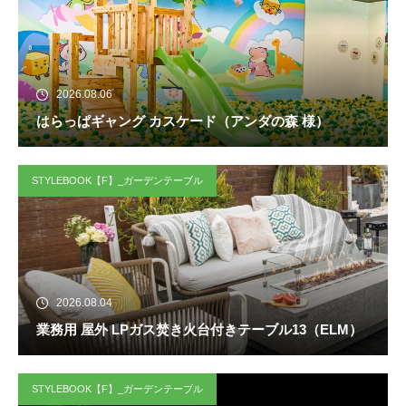
2026.08.06
はらっぱギャング カスケード（アンダの森 様）
STYLEBOOK【F】_ガーデンテーブル
2026.08.04
業務用 屋外 LPガス焚き火台付きテーブル13（ELM）
STYLEBOOK【F】_ガーデンテーブル