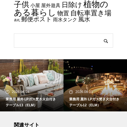
植物の
子供
日除け
小屋
屋外遊具
ある暮らし
自転車置き場
物置
郵便ポスト
風水
雨水タンク
表札
2026.08.04
2026.08.01
業務用 屋外 LPガス焚き火台付き
業務用 屋外 LPガス焚き火台付き
テーブル13（ELM）
テーブル12（ELM）
関連サイト