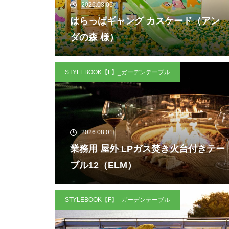
2026.08.06
はらっぱギャング カスケード（アン
ダの森 様）
STYLEBOOK【F】_ガーデンテーブル
2026.08.01
業務用 屋外 LPガス焚き火台付きテー
ブル12（ELM）
STYLEBOOK【F】_ガーデンテーブル