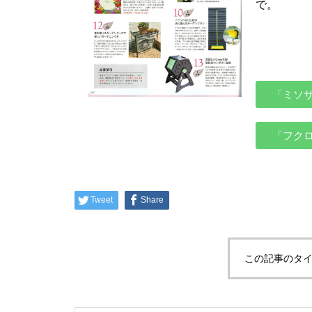
で。
「ミソ
「フク
Tweet
Share
この記事のタイ