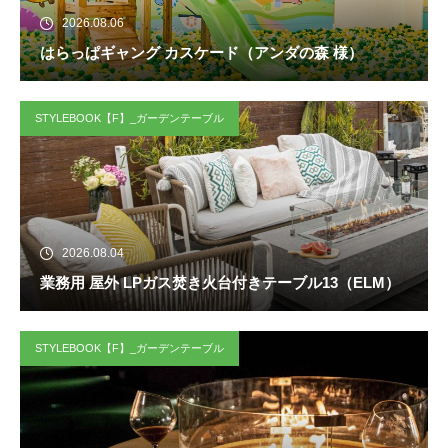
2026.08.06
はらっぱギャング カスケード（アンダの森 様）
STYLEBOOK【F】_ガーデンテーブル
2026.08.04
業務用 屋外 LPガス焚き火台付きテーブル13（ELM）
STYLEBOOK【F】_ガーデンテーブル