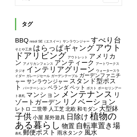
タグ
すべり台
BBQ
resol
SE（エスイー）サンラウンジャー
アウト
はらっぱギャング
そとや工房
ドアリビング
アメリカ
アウトレット
ン
アンティーク
アメリカンフェンス
アートワークス
インテリアグリーン
タジオ
ウォータースラ
ガーデンファニチ
イダー
ガレージセール
ガーデンテーブル
スタンド型ポス
ャー
サンラウンジャー
ト
ベランダ
ペット
パーテーション
ポスト
ポーセリンアー
メンテナンス
マンション
リ
ト表札
リノベーション
ゾートガーデン
大型鉢
レトロ
二世帯
人工芝
北欧
和モダン
植物の
子供
日除け
小屋
屋外遊具
ある暮らし
自転車置き場
物置
郵便ポスト
風水
雨水タンク
表札