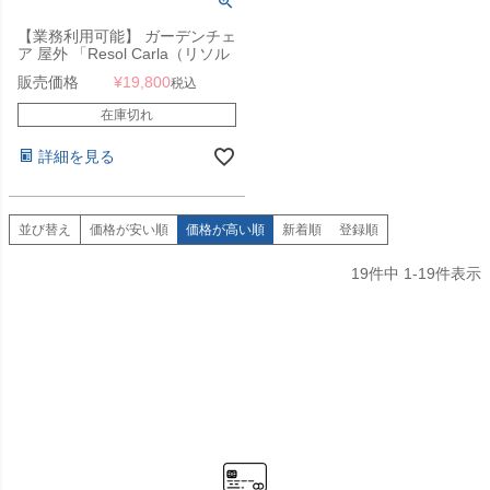
【業務利用可能】 ガーデンチェ
ア 屋外 「Resol Carla（リソル
カーラ チェア）」
販売価格
¥
19,800
税込
在庫切れ
詳細を見る
並び替え
価格が安い順
価格が高い順
新着順
登録順
19
件中
1
-
19
件表示