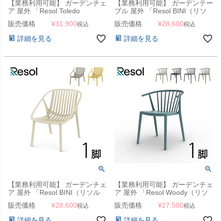
【業務利用可能】 ガーデンチェ
【業務利用可能】 ガーデンテー
ア 屋外 「Resol Toledo
ブル 屋外 「Resol BINI（リソ
AIRE（リソル トレド エア アー
ル ビニ ラウンジテーブル
販売価格
¥
31,900
販売価格
¥
28,600
税込
税込
ムチェア）」
70cm）」ガーデンローテーブ
ル
詳細を見る
詳細を見る
【業務利用可能】 ガーデンチェ
【業務利用可能】 ガーデンチェ
ア 屋外 「Resol BINI（リソル
ア 屋外 「Resol Woody（リソ
ビニ ラウンジアームチェア）」
ル ウッディ アームチェア）」
販売価格
¥
28,600
販売価格
¥
27,500
税込
税込
ガーデンローチェア
スペイン製 デザイナーズチェア
スタッキング可
詳細を見る
詳細を見る