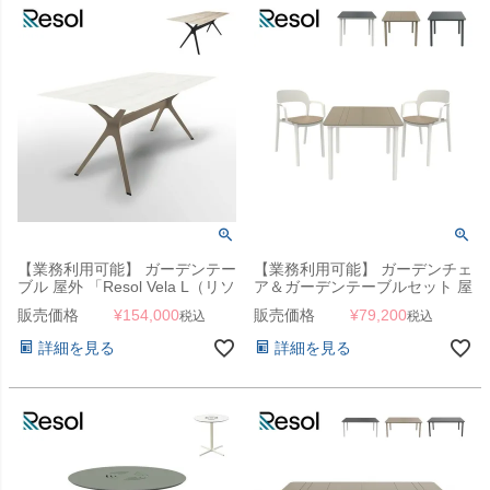
【業務利用可能】 ガーデンテー
【業務利用可能】 ガーデンチェ
ブル 屋外 「Resol Vela L（リソ
ア＆ガーデンテーブルセット 屋
ル ヴェラ エル テーブル
外 「Resol Noa リソル ノア テ
販売価格
¥
154,000
販売価格
¥
79,200
税込
税込
180cm×90cm）」ダイニングテ
ーブル 90×90 ＆ Ona オナ アー
ーブル
ムチェア 3点セット」
詳細を見る
詳細を見る