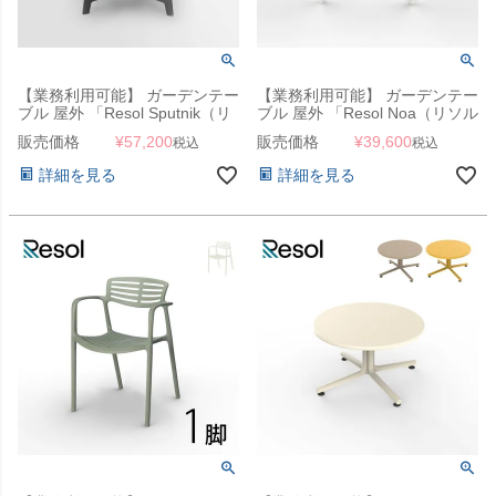
【業務利用可能】 ガーデンテー
【業務利用可能】 ガーデンテー
ブル 屋外 「Resol Sputnik（リ
ブル 屋外 「Resol Noa（リソル
ソル スプートニック スクエア
ノア テーブル 90cm×90cm）」
販売価格
¥
57,200
販売価格
¥
39,600
税込
税込
テーブル 70cm×70cm）」カフ
ェテーブル
詳細を見る
詳細を見る