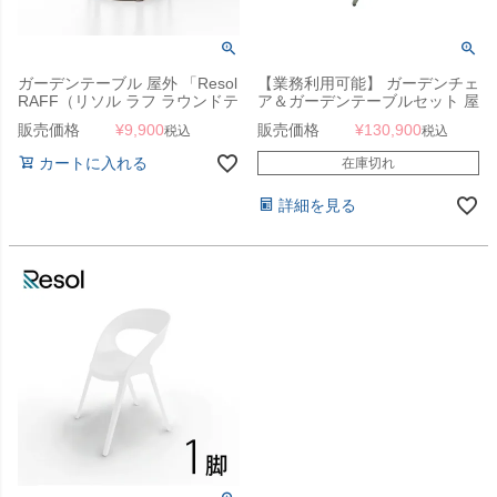
ガーデンテーブル 屋外 「Resol
【業務利用可能】 ガーデンチェ
RAFF（リソル ラフ ラウンドテ
ア＆ガーデンテーブルセット 屋
ーブル 40cm）」ガーデンサイ
外 「Resol Toledo AIRE リソル
販売価格
¥
9,900
販売価格
¥
130,900
税込
税込
ドテーブル
トレド エア ラウンドテーブル
70cm ＆ アームチェア 3点セッ
カートに入れる
在庫切れ
ト」
詳細を見る