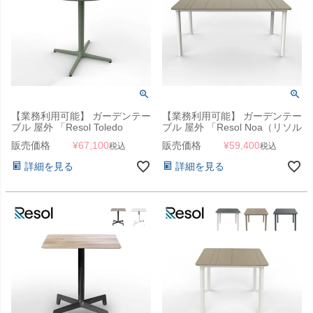
【業務利用可能】 ガーデンテー
【業務利用可能】 ガーデンテー
ブル 屋外 「Resol Toledo
ブル 屋外 「Resol Noa（リソル
AIRE（リソル トレド エア ラウ
ノア テーブル
販売価格
¥
67,100
販売価格
¥
59,400
税込
税込
ンドテーブル 70cm）」カフェ
160cm×90cm）」
テーブル
詳細を見る
詳細を見る