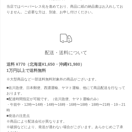
当店ではペーパーレス化を進めており、商品に紙の納品書はお入れしてお
りません。ご必要な方は、別途、お申し付けください。
配送・送料について
送料 ¥770（北海道¥1,650・沖縄¥1,980）
1万円以上で
送料無料
※大型商品など一部送料無料対象外の商品がございます。
■佐川急便、日本郵便、西濃運輸、ヤマト運輸、他にて商品配送を行なって
おります。
■配達時間指定が可能です。（佐川急便、ヤマト運輸のみ）
・午前中・12時〜14時・14時〜16時・16時〜18時・18時〜21時・19～21
時
■発送の注意点
※商品により配送会社が異なります。
※破損などにより、発送が適わない場合がございます。あらかじめご了承