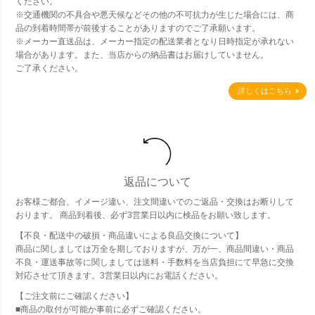
ください。
※交通機関の不具合や悪天候などその他の不可抗力が生じた場合には、商
品の到着時間帯が前後することがありますのでご了承願います。
※メーカー直送品は、メーカー指定の配送業者となり日時指定が承れない
場合があります。また、当店からの納品書はお届けしていません。
ご了承ください。
詳しくはこちら
返品について
お客様ご都合、イメージ違い、注文間違いでのご返品・交換はお断りして
おります。 商品到着後、必ず3営業日以内に検品をお願い致します。
【不良・配送中の破損・商品違いによる良品交換について】
商品に関しましては万全を期しておりますが、万が一、商品間違い・商品
不良・運送事故等に関しましては送料・手数料を当店負担にて早急に交換
対応させて頂きます。3営業日以内にお電話ください。
【ご注文前にご確認ください】
■商品の取付が可能か事前に必ずご確認ください。