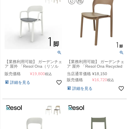
【業務利用可能】 ガーデンチェ
【業務利用可能】 ガーデンチェ
ア 屋外 「Resol Ona（リソル
ア 屋外 「Resol Ona Recycled
オナ アームチェア）」
Chair（リソル オナ リサイクル
販売価格
¥
19,800
当店通常価格
¥
18,150
税込
チェア）」
販売価格
¥
16,720
税込
詳細を見る
詳細を見る