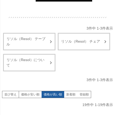
3
件中
1
-
3
件表示
リソル（Resol） テーブ
リソル（Resol） チェア
ル
リソル（Resol）につい
て
3
件中
1
-
3
件表示
並び替え
価格が安い順
価格が高い順
新着順
登録順
19
件中
1
-
19
件表示