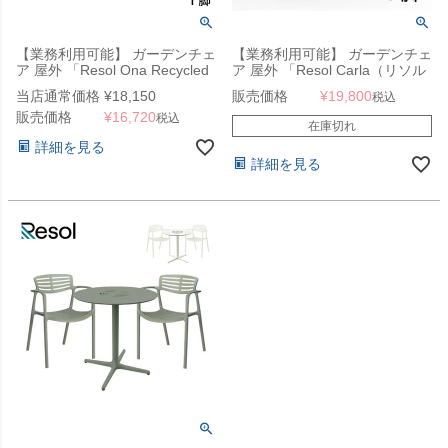
【業務利用可能】 ガーデンチェ
【業務利用可能】 ガーデンチェ
ア 屋外 「Resol Ona Recycled
ア 屋外 「Resol Carla（リソル
Chair（リソル オナ リサイクル
カーラ チェア）」
当店通常価格
¥
18,150
販売価格
¥
19,800
税込
チェア）」
販売価格
¥
16,720
税込
在庫切れ
詳細を見る
詳細を見る