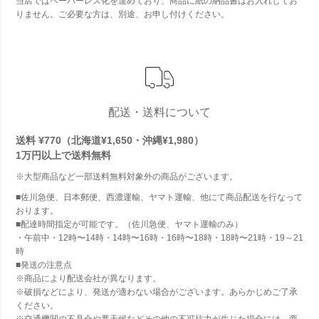
当店ではペーパーレス化を進めており、商品に紙の納品書はお入れしてお
りません。ご必要な方は、別途、お申し付けください。
配送・送料について
送料 ¥770（北海道¥1,650・沖縄¥1,980）
1万円以上で
送料無料
※大型商品など一部送料無料対象外の商品がございます。
■佐川急便、日本郵便、西濃運輸、ヤマト運輸、他にて商品配送を行なって
おります。
■配達時間指定が可能です。（佐川急便、ヤマト運輸のみ）
・午前中・12時〜14時・14時〜16時・16時〜18時・18時〜21時・19～21
時
■発送の注意点
※商品により配送会社が異なります。
※破損などにより、発送が適わない場合がございます。あらかじめご了承
ください。
※交通機関の不具合や悪天候などその他の不可抗力が生じた場合には、商