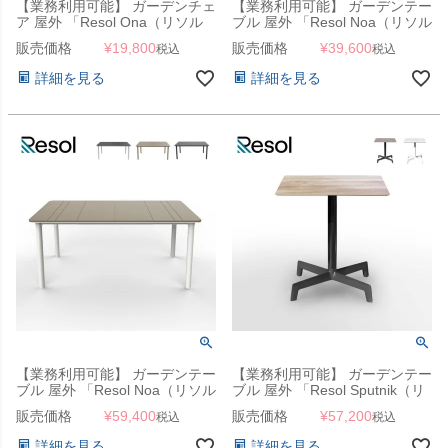
【業務利用可能】 ガーデンチェ
【業務利用可能】 ガーデンテー
ア 屋外 「Resol Ona（リソル
ブル 屋外 「Resol Noa（リソル
オナ アームチェア）」
ノア テーブル 90cm×90cm）」
販売価格
¥
19,800
販売価格
¥
39,600
税込
税込
詳細を見る
詳細を見る
【業務利用可能】 ガーデンテー
【業務利用可能】 ガーデンテー
ブル 屋外 「Resol Noa（リソル
ブル 屋外 「Resol Sputnik（リ
ノア テーブル
ソル スプートニック スクエア
販売価格
¥
59,400
販売価格
¥
57,200
税込
税込
160cm×90cm）」
テーブル 70cm×70cm）」カフ
ェテーブル
詳細を見る
詳細を見る