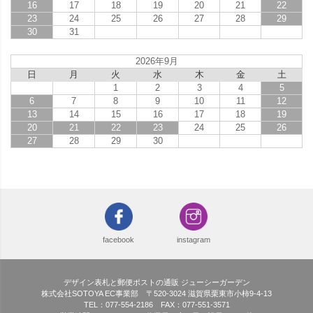
16
17
18
19
20
21
22
23
24
25
26
27
28
29
30
31
2026年9月
日
月
火
水
木
金
土
1
2
3
4
5
6
7
8
9
10
11
12
13
14
15
16
17
18
19
20
21
22
23
24
25
26
27
28
29
30
facebook
instagram
デザイン表札と郵便ポストの通販 ジューシーガーデン
株式会社SOTOYA EC事業部 〒520-3024 滋賀県栗東市小柿9-4-13
TEL：077-554-2186 FAX：077-551-3571