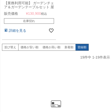
【業務利用可能】 ガーデンチェ
ア＆ガーデンテーブルセット 屋
外 「Resol Toledo AIRE リソル
販売価格
¥
130,900
税込
トレド エア ラウンドテーブル
70cm ＆ アームチェア 3点セッ
在庫切れ
ト」
詳細を見る
並び替え
価格が安い順
価格が高い順
新着順
登録順
19
件中
1
-
19
件表示