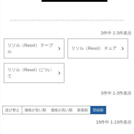
3
件中
1
-
3
件表示
リソル（Resol） テーブ
リソル（Resol） チェア
ル
リソル（Resol）につい
て
3
件中
1
-
3
件表示
並び替え
価格が安い順
価格が高い順
新着順
登録順
19
件中
1
-
19
件表示