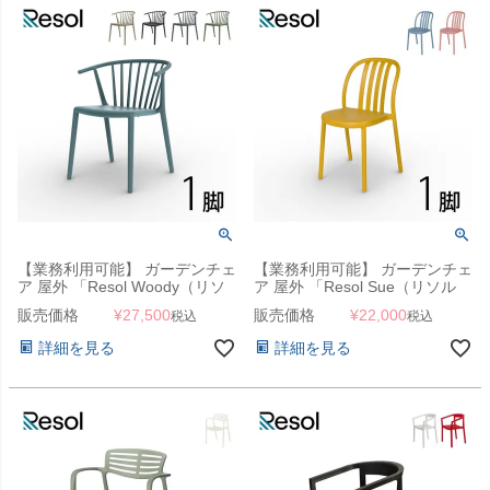
【業務利用可能】 ガーデンチェ
【業務利用可能】 ガーデンチェ
ア 屋外 「Resol Woody（リソ
ア 屋外 「Resol Sue（リソル
ル ウッディ アームチェア）」
スー チェア）」
販売価格
¥
27,500
販売価格
¥
22,000
税込
税込
スペイン製 デザイナーズチェア
スタッキング可
詳細を見る
詳細を見る