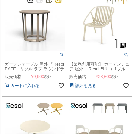
ガーデンテーブル 屋外 「Resol
【業務利用可能】 ガーデンチェ
RAFF（リソル ラフ ラウンドテ
ア 屋外 「Resol BINI（リソル
ーブル 40cm）」ガーデンサイ
ビニ ラウンジアームチェア）」
販売価格
¥
9,900
販売価格
¥
28,600
税込
税込
ドテーブル
ガーデンローチェア
カートに入れる
詳細を見る