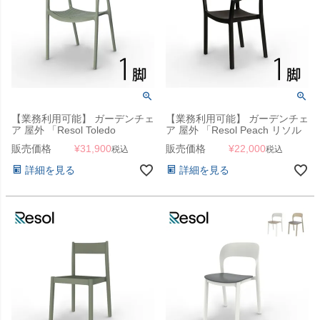
【業務利用可能】 ガーデンチェ
【業務利用可能】 ガーデンチェ
ア 屋外 「Resol Toledo
ア 屋外 「Resol Peach リソル
AIRE（リソル トレド エア アー
ピーチ アームチェア」
販売価格
¥
31,900
販売価格
¥
22,000
税込
税込
ムチェア）」
詳細を見る
詳細を見る