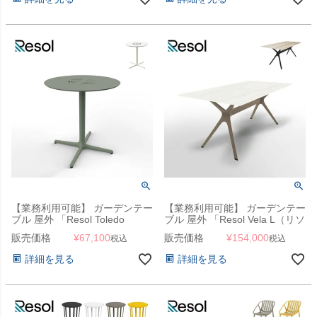
【業務利用可能】 ガーデンテー
【業務利用可能】 ガーデンテー
ブル 屋外 「Resol Toledo
ブル 屋外 「Resol Vela L（リソ
AIRE（リソル トレド エア ラウ
ル ヴェラ エル テーブル
販売価格
¥
67,100
販売価格
¥
154,000
税込
税込
ンドテーブル 70cm）」カフェ
180cm×90cm）」ダイニングテ
テーブル
ーブル
詳細を見る
詳細を見る