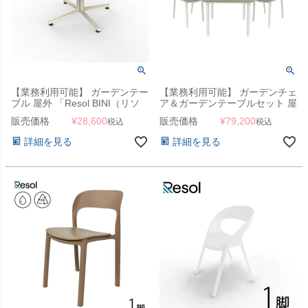
【業務利用可能】 ガーデンテー
【業務利用可能】 ガーデンチェ
ブル 屋外 「Resol BINI（リソ
ア＆ガーデンテーブルセット 屋
ル ビニ ラウンジテーブル
外 「Resol Noa リソル ノア テ
販売価格
¥
28,600
販売価格
¥
79,200
税込
税込
70cm）」ガーデンローテーブ
ーブル 90×90 ＆ Ona オナ アー
ル
ムチェア 3点セット」
詳細を見る
詳細を見る