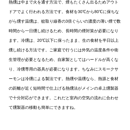
熱燻は中まで火を通す方法で、煙もたくさん出るためアウト
ドアでよく行われる方法です。食材を30℃から80℃に保ちな
がら燻す温燻は、蚊取り線香の3倍ぐらいの濃度の薄い煙で数
時間から一日燻し続けるため、長時間の煙対策が必要になり
ます。冷燻は、20℃以下に保ったまま、生の食材を半日以上
燻し続ける方法です。ご家庭で行うには外気の温度条件や衛
生管理が必要となるため、自家製としてはハードルが高くな
り、冷燻専用の器具が必要になります。ちなみにスモークサ
ーモンは冷燻による製法です。熱燻や温燻なら、熱源と食材
の距離が近く短時間で仕上げる熱燻法がメインの卓上燻製器
で十分対応ができます。これだと室内の空気の流れに合わせ
て燻製器の移動も簡単にできますね。