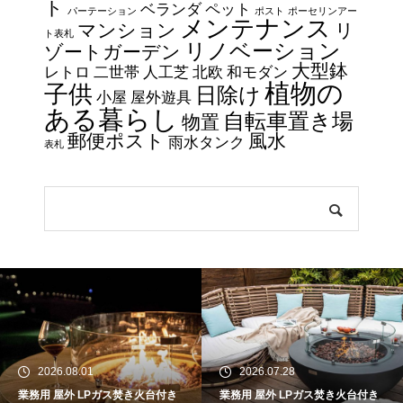
ト
ベランダ
ペット
パーテーション
ポスト
ポーセリンアー
メンテナンス
マンション
リ
ト表札
リノベーション
ゾートガーデン
大型鉢
レトロ
二世帯
人工芝
北欧
和モダン
植物の
子供
日除け
小屋
屋外遊具
ある暮らし
自転車置き場
物置
郵便ポスト
風水
雨水タンク
表札
2026.08.01
2026.07.28
業務用 屋外 LPガス焚き火台付き
業務用 屋外 LPガス焚き火台付き