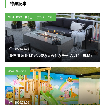
特集記事
STYLEBOOK【F】_ガーデンテーブル
2026.08.08
業務用 屋外 LPガス焚き火台付きテーブル14（ELM）
法人様導入実例
2026.08.06