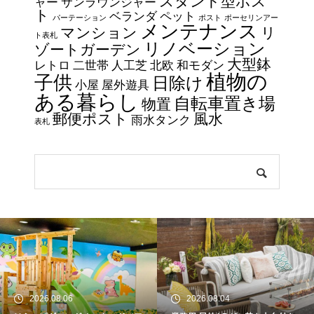
スタンド型ポス
ャー
サンラウンジャー
ト
ベランダ
ペット
パーテーション
ポスト
ポーセリンアー
メンテナンス
マンション
リ
ト表札
リノベーション
ゾートガーデン
大型鉢
レトロ
二世帯
人工芝
北欧
和モダン
植物の
子供
日除け
小屋
屋外遊具
ある暮らし
自転車置き場
物置
郵便ポスト
風水
雨水タンク
表札
2026.08.06
2026.08.04