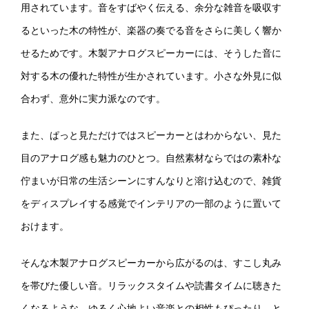
用されています。音をすばやく伝える、余分な雑音を吸収す
るといった木の特性が、楽器の奏でる音をさらに美しく響か
せるためです。木製アナログスピーカーには、そうした音に
対する木の優れた特性が生かされています。小さな外見に似
合わず、意外に実力派なのです。
また、ぱっと見ただけではスピーカーとはわからない、見た
目のアナログ感も魅力のひとつ。自然素材ならではの素朴な
佇まいが日常の生活シーンにすんなりと溶け込むので、雑貨
をディスプレイする感覚でインテリアの一部のように置いて
おけます。
そんな木製アナログスピーカーから広がるのは、すこし丸み
を帯びた優しい音。リラックスタイムや読書タイムに聴きた
くなるような、ゆるく心地よい音楽との相性もぴったり。と