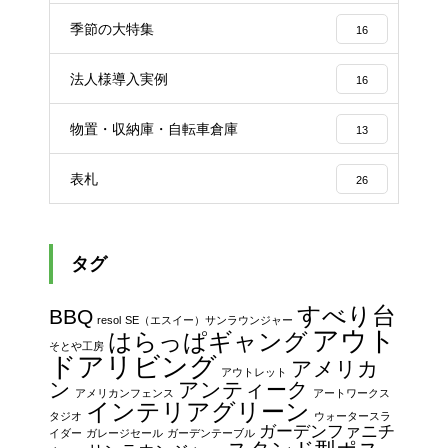
季節の大特集
16
法人様導入実例
16
物置・収納庫・自転車倉庫
13
表札
26
タグ
すべり台
BBQ
resol
SE（エスイー）サンラウンジャー
アウト
はらっぱギャング
そとや工房
ドアリビング
アメリカ
アウトレット
ン
アンティーク
アメリカンフェンス
アートワークス
インテリアグリーン
タジオ
ウォータースラ
ガーデンファニチ
イダー
ガレージセール
ガーデンテーブル