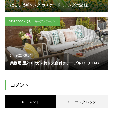
はらっぱギャング カスケード（アンダの森 様）
STYLEBOOK【F】_ガーデンテーブル
2026.08.04
業務用 屋外 LPガス焚き火台付きテーブル13（ELM）
コメント
0 コメント
0 トラックバック