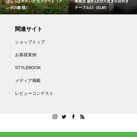
はらっぱギャング カスケード（ア
業務用 屋外 LPガス焚き火台付き
ンダの森 様）
テーブル13（ELM）
関連サイト
ショップトップ
お客様実例
STYLEBOOK
メディア掲載
レビューコンテスト