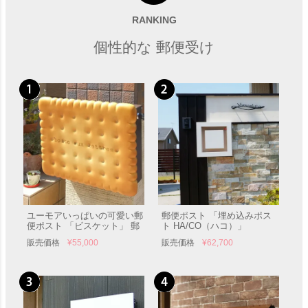
受注生産カラー W340×H400
Timbuktu ティンブク （全8
横入前出／壁付・防滴タイ
色）」
RANKING
販売価格
¥
26,180
販売価格
¥
58,624
プ」 郵便受け
個性的な 郵便受け
ユーモアいっぱいの可愛い郵
郵便ポスト 「埋め込みポス
便ポスト 「ビスケット」 郵
ト HA/CO（ハコ）」
便受け 壁付け 表札
販売価格
¥
55,000
販売価格
¥
62,700