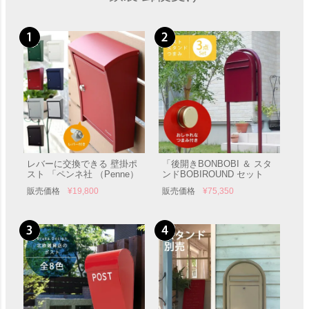
レバーに交換できる 壁掛ポ
「後開きBONBOBI ＆ スタ
スト 「ペンネ社 （Penne）
ンドBOBIROUND セット
壁掛け郵便ポスト STEELY
（ボビ専用つまみ付き）」
販売価格
¥
19,800
販売価格
¥
75,350
スティーリー （レバー付
郵便受け ポール付き
き）」 郵便受け 壁付け