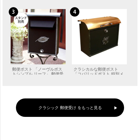
郵便ポスト 「ノーヴルポス
クラシカルな郵便ポスト
トシンプル リーフ」 郵便受
「コパリッドポスト 特別メ
け 壁付け
ープル」 郵便受け 壁付け
販売価格
¥
62,260
販売価格
¥
48,186
クラシック 郵便受け をもっと見る