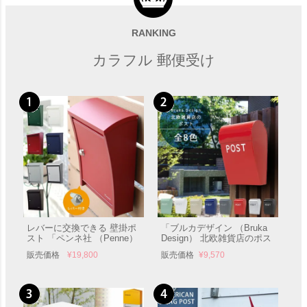
木のパネル 壁掛け 郵便ポス
壁掛け 和風郵便ポスト 「D-
ト 「D-POST ディーポスト
POST ディーポスト 03」 郵
01」 郵便受け 壁付け
便受け 壁付け
RANKING
販売価格
¥
75,900
販売価格
¥
79,200
カラフル 郵便受け
レバーに交換できる 壁掛ポ
「ブルカデザイン （Bruka
スト 「ペンネ社 （Penne）
Design） 北欧雑貨店のポス
壁掛け郵便ポスト STEELY
ト」 郵便受け 壁付け
販売価格
¥
19,800
販売価格
¥
9,570
スティーリー （レバー付
き）」 郵便受け 壁付け