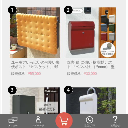
ユーモアいっぱいの可愛い郵
塩害 錆 に強い 樹脂製 ポス
便ポスト 「ビスケット」 郵
ト 「ペンネ社 （Penne） 壁
便受け 壁付け 表札
掛け 郵便ポスト DESIGN デ
販売価格
¥
55,000
販売価格
¥
33,000
ザイン」 郵便受け 壁付け
メニュー
マイページ
当店にTEL
お問合せ