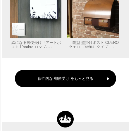
絵になる郵便受け「アートポ
「鞄型 壁掛けポスト CUERO
スト L'ombre ロンブル」
クエロ （鍵無しタイプ）」
郵便受け 壁付け
販売価格
¥
40,040
販売価格
¥
44,000
個性的な 郵便受け をもっと見る
漆喰と木の枝がモチーフの可
愛いA4対応郵便受け