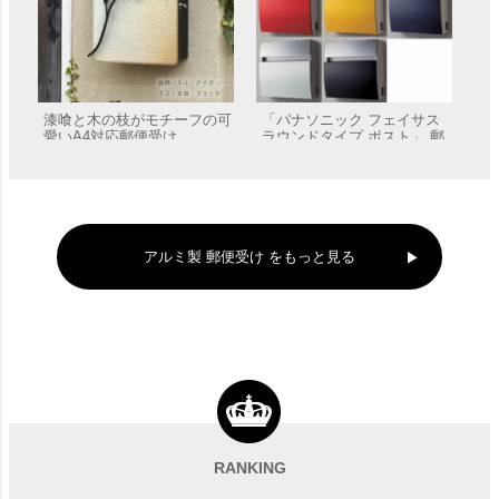
漆喰と木の枝がモチーフの可
「パナソニック フェイサス
愛いA4対応郵便受け
ラウンドタイプ ポスト」 郵
「Branche ブランシュ」
便受け 壁付け Panasonic
販売価格
¥
44,440
販売価格
¥
55,220
アルミ製 郵便受け をもっと見る
可愛いナチュラルスタイルの
A4対応壁掛け郵便受け
「Annie アニー」
RANKING
販売価格
¥
44,440