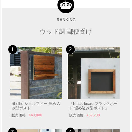
「マックスノブロック キョ
和風向け郵便受け「Wabi
ウト（Max Knobloch
post ワビポスト 埋め込み式
Kyoto） 壁掛けタイプ」 郵
ダイヤル錠」
RANKING
販売価格
¥
67,820
販売価格
¥
62,700
便受け 壁付け
ウッド調 郵便受け
Shelfie シェルフィー 埋め込
「Black board ブラックボー
み型ポスト
ド 埋め込み型ポスト」
販売価格
¥
63,800
販売価格
¥
57,200