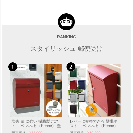
スタンド別売 「Bobi ボビ社
「前開きBOBI ＆ スタンド
製 郵便ポスト ボンボビ（前
BOBIROUND セット」（ボ
入れ後出し）」 郵便受け 壁
ビ専用つまみ付き） 郵便受
RANKING
販売価格
¥
47,210
〜
販売価格
¥
72,290
〜
付け
け ポール付き
スタイリッシュ 郵便受け
西海岸風の郵便ポスト 「ア
メリカンなフラッグポスト
前入れ前出し 壁掛 A4投函可
塩害 錆 に強い 樹脂製 ポス
レバーに交換できる 壁掛ポ
販売価格
¥
19,800
能」
ト 「ペンネ社 （Penne） 壁
スト 「ペンネ社 （Penne）
掛け 郵便ポスト DESIGN デ
壁掛け郵便ポスト STEELY
販売価格
¥
33,000
販売価格
¥
19,800