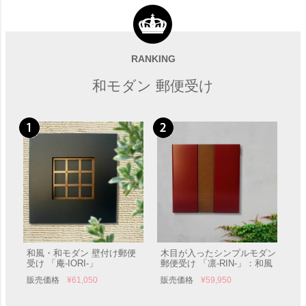
RANKING
和モダン 郵便受け
和風・和モダン 壁付け郵便
木目が入ったシンプルモダン
受け 「庵-IORI-」
郵便受け 「凛-RIN-」：和風
販売価格
¥
61,050
販売価格
¥
59,950