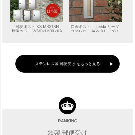
「郵便ポスト KS-MB31SN
口金ポスト 「Leeda リーダ
標準カラー W340×H400 横入
サスレザー 後ろ出し（ダイ
前出／壁付・防滴タイプ」
ヤル錠タイプ）」 郵便受け
販売価格
¥
22,330
販売価格
¥
51,480
郵便受け
壁埋込
ステンレス製 郵便受け をもっと見る
口金ポスト 「ROUGE ルー
「ROUGE ルージュ サスウ
ジュ サスウッディ」 05/15タ
ッディ＜ステンレスシルバー
イプ ※木目調 郵便受け 壁埋
＞」 05／15タイプ 郵便受
RANKING
販売価格
¥
59,730
販売価格
¥
54,780
込
け 壁埋込
鉄製 郵便受け