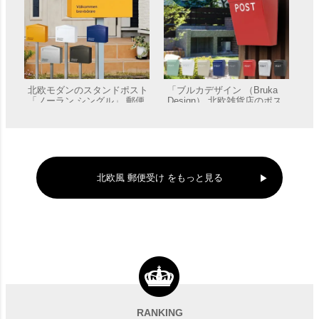
北欧モダンのスタンドポスト
「ブルカデザイン （Bruka
「ノーラン シングル」 郵便
Design） 北欧雑貨店のポス
受け ポール付き
ト」 郵便受け 壁付け
販売価格
¥
74,800
販売価格
¥
9,570
北欧風 郵便受け をもっと見る
スタンド別売 「Bobi ボビ社
「前開きBOBI ＆ スタンド
製 郵便ポスト ボンボビ（前
BOBIROUND セット」（ボ
入れ後出し）」 郵便受け 壁
ビ専用つまみ付き） 郵便受
RANKING
販売価格
¥
47,210
〜
販売価格
¥
72,290
〜