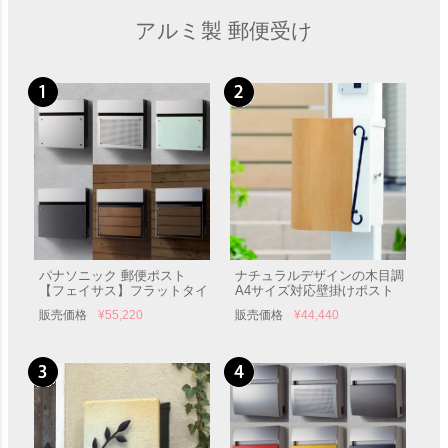
付け
け ポール付き
アルミ製 郵便受け
パナソニック 郵便ポスト
ナチュラルデザインの木目調
【フェイサス】フラットタイ
A4サイズ対応壁掛けポスト
プ＜FASUS FF＞【ポスト】
「クーヴル」 郵便受け 壁付
販売価格
¥
55,220
販売価格
¥
44,440
郵便受け 壁付け Panasonic
け