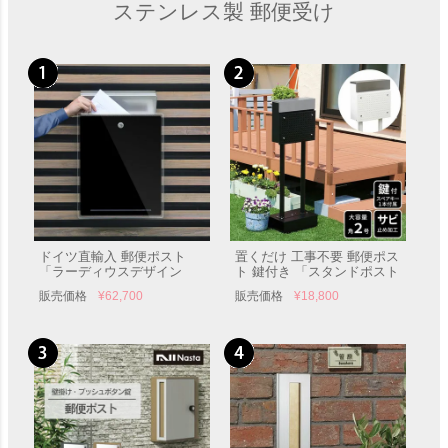
ステンレス製 郵便受け
ドイツ直輸入 郵便ポスト
置くだけ 工事不要 郵便ポス
「ラーディウスデザイン
ト 鍵付き 「スタンドポスト
（RADIUS） レターマン３」
Roza（ロザ） PST-006」 郵
販売価格
¥
62,700
販売価格
¥
18,800
便受け 自立型