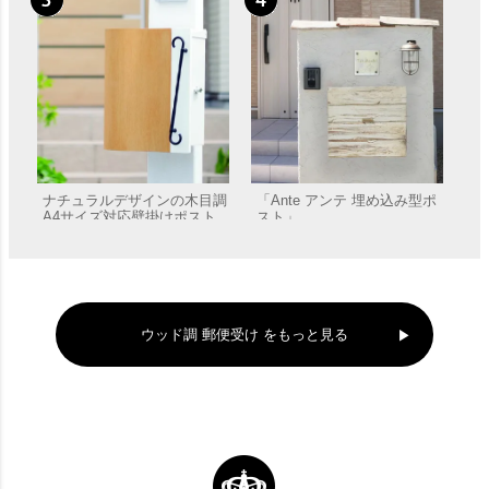
ナチュラルデザインの木目調
「Ante アンテ 埋め込み型ポ
A4サイズ対応壁掛けポスト
スト」
「クーヴル」 郵便受け 壁付
販売価格
¥
44,440
販売価格
¥
59,400
け
ウッド調 郵便受け をもっと見る