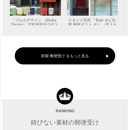
「ブルカデザイン （Bruka
スタンド別売 「Bobi ボビ社
Design） 北欧雑貨店のポス
製 郵便ポスト ボビ （前入れ
ト」 郵便受け 壁付け
前出し）」 郵便受け 壁付け
販売価格
¥
9,570
販売価格
¥
44,020
〜
鉄製 郵便受け をもっと見る
西海岸風の郵便ポスト 「ア
壁掛け型 郵便ポスト 「 LIKE
メリカンなフラッグポスト
ライク 」 郵便受け 壁付け
前入れ前出し 壁掛 A4投函可
RANKING
販売価格
¥
19,800
販売価格
¥
40,700
能」
錆びない素材の郵便受け