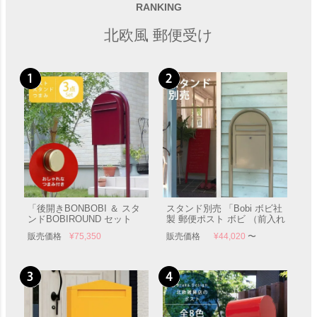
「Branche ブランシュ」
RANKING
販売価格
¥
44,440
北欧風 郵便受け
「後開きBONBOBI ＆ スタ
スタンド別売 「Bobi ボビ社
ンドBOBIROUND セット
製 郵便ポスト ボビ （前入れ
（ボビ専用つまみ付き）」
前出し）」 郵便受け 壁付け
販売価格
¥
75,350
販売価格
¥
44,020
〜
郵便受け ポール付き