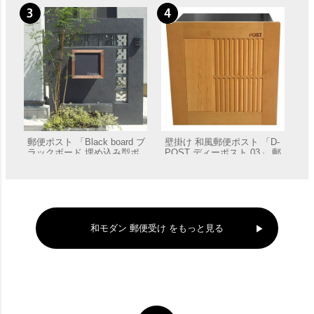
郵便ポスト 「Black board ブ
壁掛け 和風郵便ポスト 「D-
ラックボード 埋め込み型ポ
POST ディーポスト 03」 郵
スト 表札あり」
便受け 壁付け
販売価格
¥
79,200
販売価格
¥
79,200
和モダン 郵便受け をもっと見る