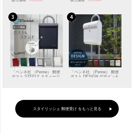
ザイン」 郵便受け 壁付け
スティーリー （レバー付
き）」 郵便受け 壁付け
「ペンネ社 （Penne） 郵便
「ペンネ社 （Penne） 郵便
ポスト STEELY スティーリ
ポスト DESIGN デザイン＆
ー＆スタンドセット （レバ
スタンドセット」 郵便受け
販売価格
¥
45,100
販売価格
¥
58,300
ー付き）」 郵便受け ポール
ポール付き
付き
スタイリッシュ 郵便受け をもっと見る