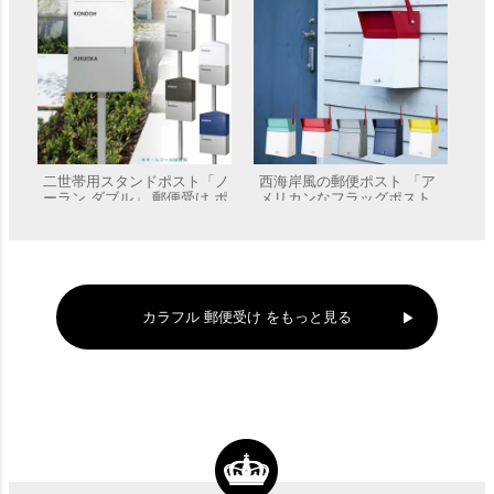
二世帯用スタンドポスト「ノ
西海岸風の郵便ポスト 「ア
ーラン ダブル」 郵便受け ポ
メリカンなフラッグポスト
ール付き
前入れ前出し 壁掛 A4投函可
販売価格
¥
104,500
販売価格
¥
19,800
能」
カラフル 郵便受け をもっと見る
「郵便ポスト KS-MB31SN
「マックスノブロック