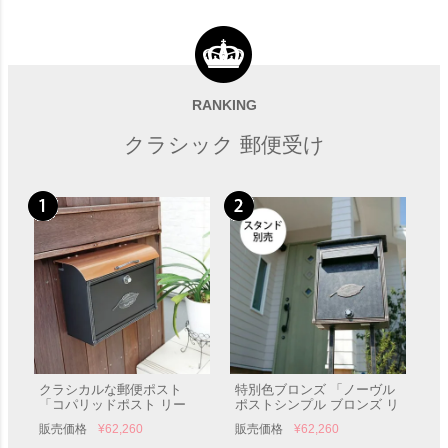
「郵便ポスト W340×H415 横
＜スタンド別売り＞埋込・ス
入前出／壁付・防滴タイプ
タンド設置対応の郵便ポスト
KS-MB36F」 郵便受け
「クティ１Ｂ ＜小さいサイ
RANKING
販売価格
¥
29,260
販売価格
¥
51,150
ズ＞」 郵便受け ポール設置
クラシック 郵便受け
クラシカルな郵便ポスト
特別色ブロンズ 「ノーヴル
「コパリッドポスト リー
ポストシンプル ブロンズ リ
フ」 郵便受け 壁付け
ーフ」 郵便受け 壁付け
販売価格
¥
62,260
販売価格
¥
62,260