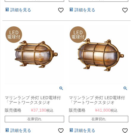
lamp（L））コードなし/屋内・
屋内・屋外兼用」
屋外兼用」
詳細を見る
詳細を見る
マリンランプ 外灯 LED電球付
マリンランプ 外灯 LED電球付
「アートワークスタジオ
「アートワークスタジオ
（ARTWORKSTUDIO）ビーチ
（ARTWORKSTUDIO）ビーチ
販売価格
¥
37,180
販売価格
¥
41,800
税込
税込
ハウス オーバルウォールランプ
ハウス オーバルウォールランプ
（Beach house-oval wall
L（Beach house-oval wall
在庫切れ
在庫切れ
lamp）コードなし/屋内・屋外
lamp（L））コードなし/屋内・
兼用」
屋外兼用」
詳細を見る
詳細を見る