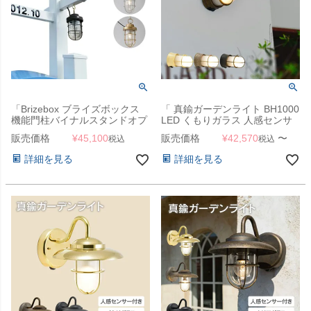
「Brizebox ブライズボックス
「 真鍮ガーデンライト BH1000
機能門柱バイナルスタンドオプ
LED くもりガラス 人感センサ
ション 吊り下げ式マリンラン
ー付き 」
販売価格
¥
45,100
販売価格
¥
42,570
〜
税込
税込
プ」【バイナルスタンドと同時
購入のみ注文可能】
詳細を見る
詳細を見る