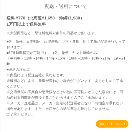
配送・送料について
送料 ¥770（北海道¥1,650・沖縄¥1,980）
1万円以上で
送料無料
※大型商品など一部送料無料対象外の商品がございます。
■佐川急便、日本郵便、西濃運輸、ヤマト運輸、他にて商品配送を行なって
おります。
■配達時間指定が可能です。（佐川急便、ヤマト運輸のみ）
・午前中・12時〜14時・14時〜16時・16時〜18時・18時〜21時・19～21
時
■発送の注意点
※商品により配送会社が異なります。
※破損などにより、発送が適わない場合がございます。あらかじめご了承
ください。
※交通機関の不具合や悪天候などその他の不可抗力が生じた場合には、商
品の到着時間帯が前後することがありますのでご了承願います。
※メーカー直送品は、メーカー指定の配送業者となり日時指定が承れない
場合があります。また、当店からの納品書はお届けしていません。
ご了承ください。
詳しくはこちら