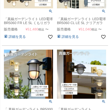
「真鍮ガーデンライト LED電球
「真鍮ガーデンライト LED電球
BR5060 FR LE SL くもりガラ
BR5060 CL LE SL クリアガラ
ス 人感センサー付き」
ス 人感センサー付き」
販売価格
¥
51,480
〜
販売価格
¥
51,040
〜
税込
税込
詳細を見る
詳細を見る
「 真鍮ガーデンライト BR5000
「真鍮ガーデンライト