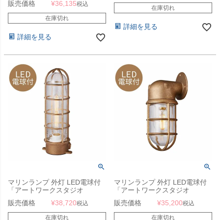
販売価格
¥
36,135
（Beach house-basic lamp）コ
税込
在庫切れ
ードなし/屋内・屋外兼用」
在庫切れ
詳細を見る
詳細を見る
マリンランプ 外灯 LED電球付
マリンランプ 外灯 LED電球付
「アートワークスタジオ
「アートワークスタジオ
（ARTWORKSTUDIO）ビーチ
（ARTWORKSTUDIO）ビーチ
販売価格
¥
38,720
販売価格
¥
35,200
税込
税込
ハウス ベーシックランプ
ハウス ウォールランプ（Beach
L（Beach house-basic
house-wall lamp）コードなし/
在庫切れ
在庫切れ