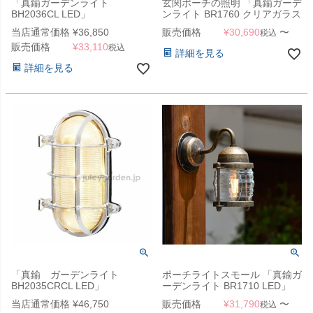
「真鍮ガーデンライト
玄関ポーチの照明 「真鍮ガーデ
BH2036CL LED」
ンライト BR1760 クリアガラス
LED」
当店通常価格
¥
36,850
販売価格
¥
30,690
〜
税込
販売価格
¥
33,110
税込
詳細を見る
詳細を見る
「真鍮 ガーデンライト
ポーチライトスモール 「真鍮ガ
BH2035CRCL LED」
ーデンライト BR1710 LED」
当店通常価格
¥
46,750
販売価格
¥
31,790
〜
税込