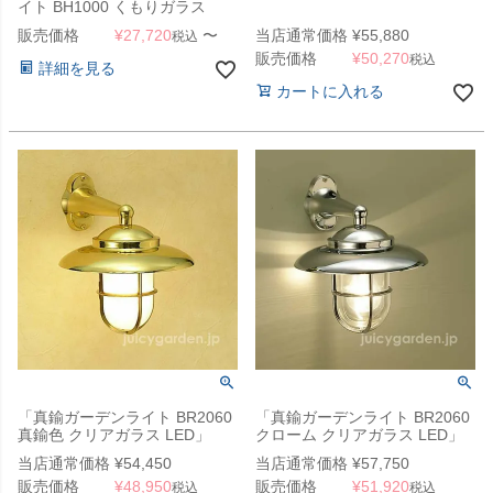
イト BH1000 くもりガラス
LED」
販売価格
¥
27,720
〜
当店通常価格
¥
55,880
税込
販売価格
¥
50,270
税込
詳細を見る
カートに入れる
「真鍮ガーデンライト BR2060
「真鍮ガーデンライト BR2060
真鍮色 クリアガラス LED」
クローム クリアガラス LED」
当店通常価格
¥
54,450
当店通常価格
¥
57,750
販売価格
¥
48,950
販売価格
¥
51,920
税込
税込