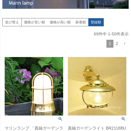
並び替え
価格が安い順
価格が高い順
新着順
登録順
69
件中
1
-
50
件表示
1
2
マリンランプ 「真鍮ガーデンラ
真鍮ガーデンライト BR2118BU