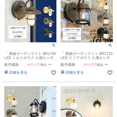
「 真鍮ガーデンライト BR1760
「 真鍮ガーデンライト BR1710
LED くもりガラス 人感センサ
LED クリアガラス 人感センサ
ー付き 」
ー付き 」
販売価格
¥
45,870
〜
販売価格
¥
44,000
〜
税込
税込
詳細を見る
詳細を見る