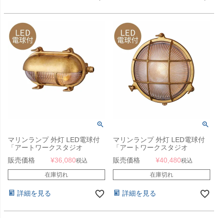
マリンランプ 外灯 LED電球付
マリンランプ 外灯 LED電球付
「アートワークスタジオ
「アートワークスタジオ
（ARTWORKSTUDIO）ビーチ
（ARTWORKSTUDIO）ビーチ
販売価格
¥
36,080
販売価格
¥
40,480
税込
税込
ハウス オーバルシェードウォー
ハウス ラウンドウォールランプ
ルランプ（Beach house-oval
L（Beach house-round wall
在庫切れ
在庫切れ
shade wall lamp）コードなし/
lamp（L））コードなし/屋内・
屋内・屋外兼用」
屋外兼用」
詳細を見る
詳細を見る