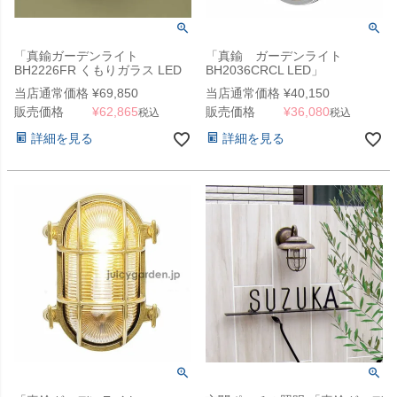
「真鍮ガーデンライト
「真鍮 ガーデンライト
BH2226FR くもりガラス LED
BH2036CRCL LED」
クローム」
当店通常価格
¥
69,850
当店通常価格
¥
40,150
販売価格
¥
62,865
販売価格
¥
36,080
税込
税込
詳細を見る
詳細を見る