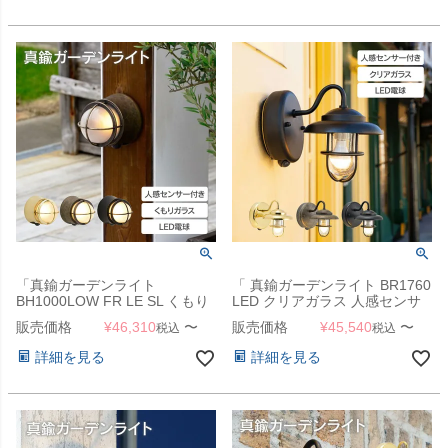
「真鍮ガーデンライト
「 真鍮ガーデンライト BR1760
BH1000LOW FR LE SL くもり
LED クリアガラス 人感センサ
ガラス 人感センサー付き」
ー付き 」
販売価格
¥
46,310
〜
販売価格
¥
45,540
〜
税込
税込
詳細を見る
詳細を見る