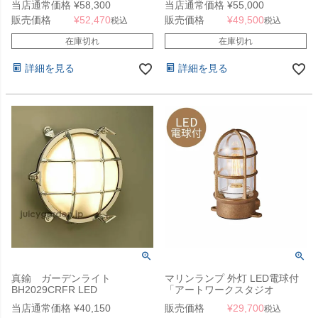
当店通常価格
¥
58,300
当店通常価格
¥
55,000
販売価格
¥
52,470
販売価格
¥
49,500
税込
税込
在庫切れ
在庫切れ
詳細を見る
詳細を見る
真鍮 ガーデンライト
マリンランプ 外灯 LED電球付
BH2029CRFR LED
「アートワークスタジオ
（ARTWORKSTUDIO）ビーチ
当店通常価格
¥
40,150
販売価格
¥
29,700
税込
ハウス ベーシックランプ