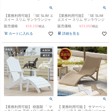
【業務利用可能】「SE SLIM エ
【業務利用可能】 「SE SLIM
スイー スリム サンラウンジャ
エスイー スリム サンラウンジ
ー 用 クッション 」 サマーベッ
ャー 用 クッション ＆ ピローク
販売価格
¥
18,150
販売価格
¥
23,650
税込
税込
ド 座面 カバー
ッション セット」 サマーベッ
ド まくら 座面 カバー
カートに入れる
詳細を見る
【業務利用可能】 樹脂製 「 マ
【 業務利用可能 】 サマーベッ
ッキンリー アディロンダックチ
ド 「 ソラス サンラウンジャー