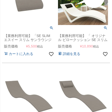
【業務利用可能】 「SE SLIM
【業務利用可能】 「 オリジナ
エスイー スリム サンラウンジ
ル ピロークッション SE スリム
ャー 用 ピロークッション 」 サ
用 SLIM 」 ととのい椅子 まく
販売価格
¥
5,500
販売価格
¥
10,890
税込
税込
マーベッド まくら ピロー
ら 水洗い可
カートに入れる
詳細を見る