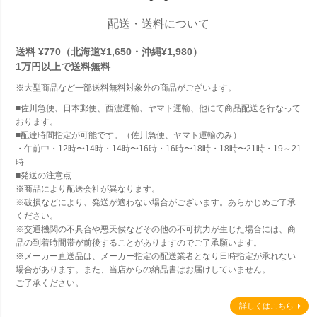
配送・送料について
送料 ¥770（北海道¥1,650・沖縄¥1,980）
1万円以上で
送料無料
※大型商品など一部送料無料対象外の商品がございます。
■佐川急便、日本郵便、西濃運輸、ヤマト運輸、他にて商品配送を行なって
おります。
■配達時間指定が可能です。（佐川急便、ヤマト運輸のみ）
・午前中・12時〜14時・14時〜16時・16時〜18時・18時〜21時・19～21
時
■発送の注意点
※商品により配送会社が異なります。
※破損などにより、発送が適わない場合がございます。あらかじめご了承
ください。
※交通機関の不具合や悪天候などその他の不可抗力が生じた場合には、商
品の到着時間帯が前後することがありますのでご了承願います。
※メーカー直送品は、メーカー指定の配送業者となり日時指定が承れない
場合があります。また、当店からの納品書はお届けしていません。
ご了承ください。
詳しくはこちら