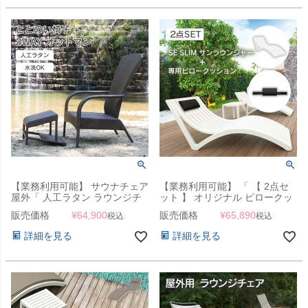
【業務利用可能】 サウナチェア
【業務利用可能】 「 【 2点セ
屋外「 人工ラタン ラウンジチ
ット 】 オリジナル ピロークッ
ェア + 2WAY オットマン 2点セ
ション+SE スリムサンラウンジ
販売価格
¥
64,900
販売価格
¥
65,890
税込
税込
ット JUICYGARDEN オリジナ
ャーセット SLIM 」 サマーベッ
ル 」
ド ビーチベッド コントラクト
詳細を見る
詳細を見る
業務用