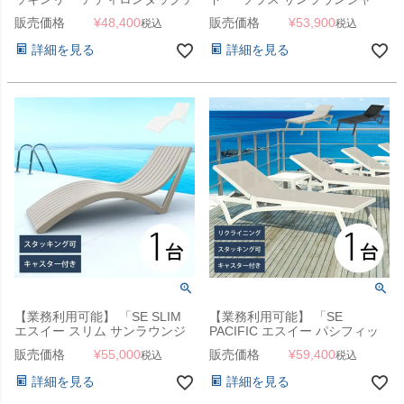
ェア + オットマン セット 」
8625（SOLAS Sunlounger）
販売価格
¥
48,400
販売価格
¥
53,900
税込
税込
」 スタッキング可能 業務用
詳細を見る
詳細を見る
【業務利用可能】 「SE SLIM
【業務利用可能】 「SE
エスイー スリム サンラウンジ
PACIFIC エスイー パシフィッ
ャー」 サマーベッド ビーチベ
ク サンラウンジャー」 サマー
販売価格
¥
55,000
販売価格
¥
59,400
税込
税込
ッド コントラクト 業務用
ベッド ビーチベッド コントラ
クト 業務用
詳細を見る
詳細を見る