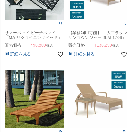
サマーベッド ビーチベッド
【業務利用可能】 「人工ラタン
「MA-リクライニングベッド」
サンラウンジャー BLM-1708」
サマーベッド ビーチベッド コ
販売価格
¥
96,800
販売価格
¥
136,290
税込
税込
ントラクト 業務用
詳細を見る
詳細を見る