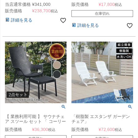
ンジャー」 木製
ール リクライニングサンラウン
当店通常価格
¥
341,000
販売価格
¥
17,800
税込
ジャー（JAIPUR SUN
販売価格
¥
238,700
LOUNGER）」
税込
在庫切れ
詳細を見る
詳細を見る
【 業務利用可能 】 サウナチェ
「樹脂製 エスタンザ ガーデン
ア スツール セット 「 コーリー
チェア」
ハイバックチェア + オットマン
販売価格
¥
36,300
販売価格
¥
72,600
税込
税込
2点セット 9611+9613（ CORY
Highback Chair & Ottoman