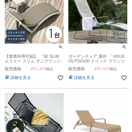
【業務利用可能】 「SE SLIM
ガーデンチェア 屋外 「 HOUE
エスイー スリム サンラウンジ
OUTDOOR クリック ラウンジ
ャー＆クッション セット」 サ
チェア 」
販売価格
¥
81,400
販売価格
¥
92,400
税込
税込
マーベッド ビーチベッド コン
トラクト 業務用
詳細を見る
詳細を見る