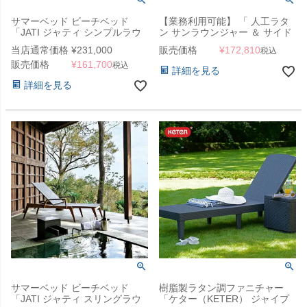
サマーベッド ビーチベッド
【業務利用可能】 「 人工ラタ
「JATI ジャティ シンプルラウ
ン サンラウンジャー ＆ サイド
ンジャー」 木製
テーブルセット BLM-1708 &
当店通常価格
¥
231,000
販売価格
¥
172,810
税込
BLM-1707」 2点セット
販売価格
¥
161,700
税込
詳細を見る
詳細を見る
サマーベッド ビーチベッド
樹脂製ラタン調ファニチャー
「JATI ジャティ スリングラウ
「ケター（KETER） ジャイプ