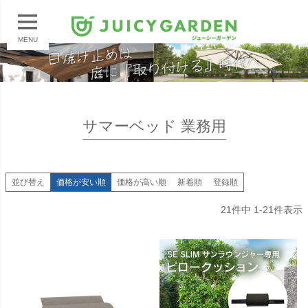
MENU
サマーベッド 業務用
並び替え
価格が安い順
価格が高い順
新着順
登録順
21
件中
1
-
21
件表示