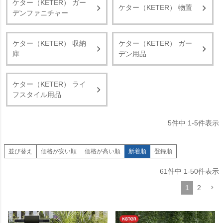
ケター（KETER） ガー
ケター（KETER） 物置
デンファニチャー
ケター（KETER） 収納
ケター（KETER） ガー
庫
デン用品
ケター（KETER） ライ
フスタイル用品
5
件中
1
-
5
件表示
並び替え
価格が安い順
価格が高い順
新着順
登録順
61
件中
1
-
50
件表示
1
2