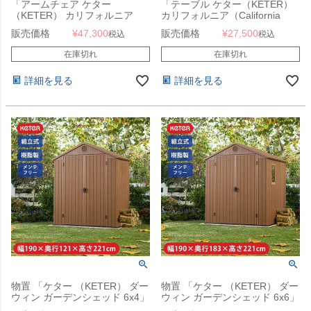
「アームチェア ケター
「テーブル ケター（KETER）
（KETER） カリフォルニア
カリフォルニア（California
（California Armchair）」
Table 126821）」
販売価格
¥
47,300
販売価格
¥
27,500
税込
税込
在庫切れ
在庫切れ
詳細を見る
詳細を見る
物置 「ケター （KETER） ダー
物置 「ケター （KETER） ダー
ウィン ガーデンシェッド 6x4」
ウィン ガーデンシェッド 6x6」
幅190×奥行121×高さ221cm ブ
幅190×奥行183×高さ221cm ブ