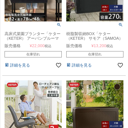
高床式菜園プランター「ケター
樹脂製収納BOX「ケター
（KETER） アーバンブルーマ
（KETER） サモア（SAMOA）
ー（Urban bloomer）」
ガーデンボックス 270L」
販売価格
¥
22,000
販売価格
¥
13,200
税込
税込
在庫切れ
在庫切れ
詳細を見る
詳細を見る