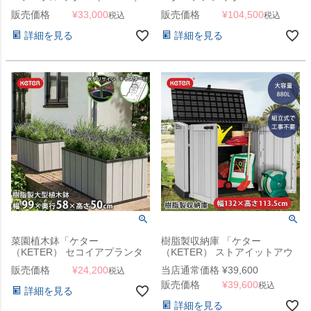
サルタ・サッポロ
（KETER） サルタ（Salta 3-
販売価格
¥
33,000
販売価格
¥
104,500
税込
税込
（Salta/Sapporo TABLE
SEATER SOFA 144924）」樹
144948）」樹脂製 ラタン調 フ
脂製 ラタン調 ファニチャー
詳細を見る
詳細を見る
ァニチャー
菜園植木鉢「ケター
樹脂製収納庫 「ケター
（KETER） セコイアプランタ
（KETER） ストアイットアウ
ー（Sequoia planter） Mサイ
ト プライム（STORE IT OUT
販売価格
¥
24,200
当店通常価格
¥
39,600
税込
ズ」
PRIME）」
販売価格
¥
39,600
税込
詳細を見る
詳細を見る