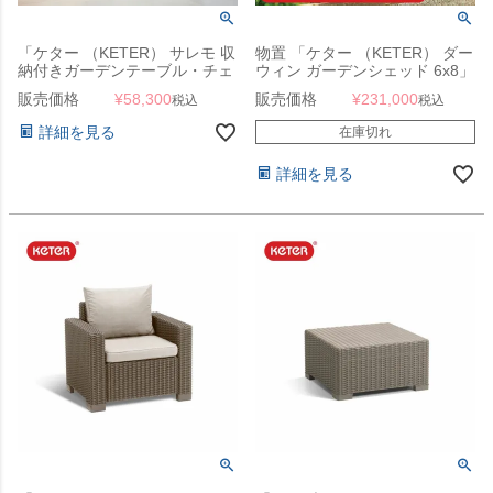
「ケター （KETER） サレモ 収
物置 「ケター （KETER） ダー
納付きガーデンテーブル・チェ
ウィン ガーデンシェッド 6x8」
ア 3点セット GP155302・
幅190×奥行244×高さ221cm ブ
販売価格
¥
58,300
販売価格
¥
231,000
税込
税込
CC155319」
ラウン（木目調）
詳細を見る
在庫切れ
詳細を見る