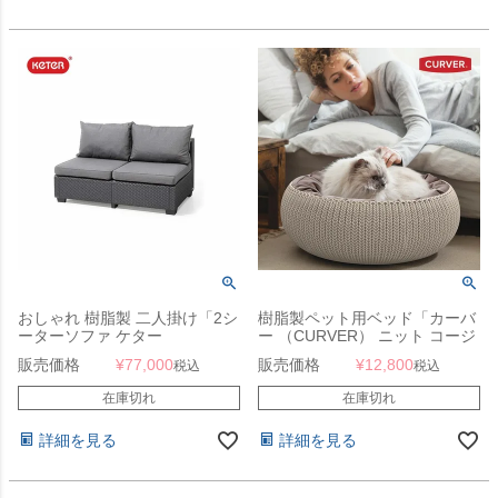
おしゃれ 樹脂製 二人掛け「2シ
樹脂製ペット用ベッド「カーバ
ーターソファ ケター
ー （CURVER） ニット コージ
（KETER） サルタ・サッポロ
ー ペット用ベッド （KNIT
販売価格
¥
77,000
販売価格
¥
12,800
税込
税込
（Salta/Sapporo 2-SEATER
COZY PET BED）」
SOFA 144986）」樹脂製 ラタ
在庫切れ
在庫切れ
ン調 ファニチャー
詳細を見る
詳細を見る