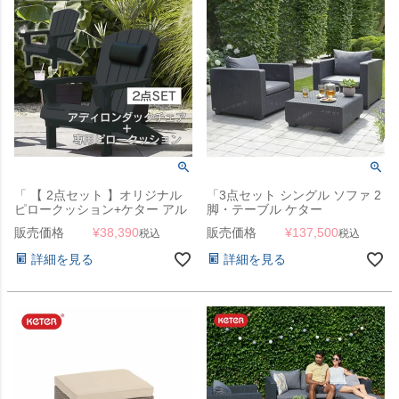
「 【 2点セット 】オリジナル
「3点セット シングル ソファ 2
ピロークッション+ケター アル
脚・テーブル ケター
パインセット 」
（KETER） サルタ （Salta
販売価格
¥
38,390
販売価格
¥
137,500
税込
税込
SINGLE SOFA DUO SET）」
詳細を見る
詳細を見る