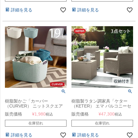
詳細を見る
詳細を見る
樹脂製かご「カーバー
樹脂製ラタン調家具「ケター
（CURVER） ニットスクエア
（KETER） エマ バルコニーセ
バスケット 19L」
ット 3点セット （EMMA
販売価格
¥
1,980
販売価格
¥
47,300
税込
税込
BALCONY SET 147871）」
在庫切れ
在庫切れ
詳細を見る
詳細を見る