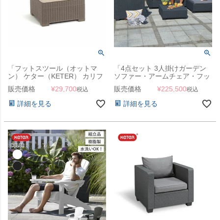
「フットスツール（オットマ
「4点セット 3人掛けガーデン
ン） ケター（KETER） カリフ
ソファー・アームチェア・フッ
ォルニア（California Footstool
トスツール（オットマン）・テ
販売価格
¥
29,700
販売価格
¥
225,500
税込
税込
154374）」
ーブル ケター （KETER） サル
タ」【単品販売可】
詳細を見る
詳細を見る