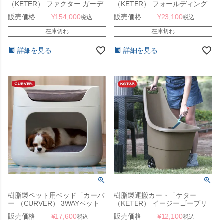
（KETER） ファクター ガーデ
（KETER） フォールディング
ンシェッド 4×6 （FACTOR
ワークテーブル （Folding Work
販売価格
¥
154,000
販売価格
¥
23,100
税込
税込
4×6）」
Table）」
在庫切れ
在庫切れ
詳細を見る
詳細を見る
樹脂製ペット用ベッド「カーバ
樹脂製運搬カート「ケター
ー （CURVER） 3WAYペット
（KETER） イージーゴーブリ
バンクベッド＆キャリー （PET
ーズ（EASY GO BREEZE）」
販売価格
¥
17,600
販売価格
¥
12,100
税込
税込
BUNKBED）」