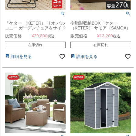
「ケター （KETER） リオ バル
樹脂製収納BOX「ケター
コニー ガーデンチェア＆サイド
（KETER） サモア（SAMOA）
テーブル 3点セット グラファイ
ガーデンボックス 270L」
販売価格
¥
29,800
販売価格
¥
13,200
税込
税込
ト 662431」
在庫切れ
在庫切れ
詳細を見る
詳細を見る