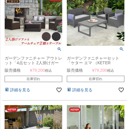
ガーデンファニチャー アウトレ
ガーデンファニチャーセット
ット「4点セット 2人掛けガー
「ケター エマ （KETER
デンソファー・アームチェア2
EMMA） 2人掛けスムースアー
販売価格
¥
79,200
販売価格
¥
79,200
税込
税込
脚・テーブル ケター
ムソファー＆リヨンテーブル 4
（KETER） モナコ ラウンジ
点セット 149325」
在庫切れ
在庫切れ
（Monaco Lounge Set
BR149011・GP120478）」ラ
詳細を見る
詳細を見る
タン調 ガーデンテーブル