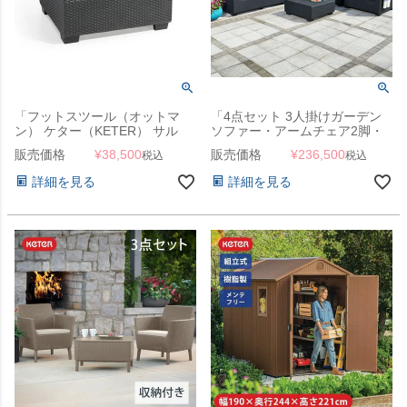
「フットスツール（オットマ
「4点セット 3人掛けガーデン
ン） ケター（KETER） サル
ソファー・アームチェア2脚・
タ・サッポロ（Salta/Sapporo
テーブル ケター（KETER） サ
販売価格
¥
38,500
販売価格
¥
236,500
税込
税込
FOOT STOOL 145648）」ロー
ルタ」【単品販売可】
スタイル ラタン調
詳細を見る
詳細を見る