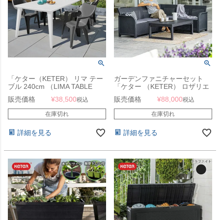
「ケター（KETER） リマ テー
ガーデンファニチャーセット
ブル 240cm （LIMA TABLE
「ケター （KETER） ロザリエ
240cm 141015）」
コーナーソファ＆リヨンテーブ
販売価格
¥
38,500
販売価格
¥
88,000
税込
税込
ルセット」
在庫切れ
在庫切れ
詳細を見る
詳細を見る