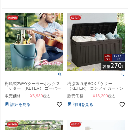
樹脂製2WAYクーラーボックス
樹脂製収納BOX「ケター
「ケター （KETER） ゴーバー
（KETER） コンフィ ガーデン
（Go Bar）」
ボックス（COMFY GARDEN
販売価格
¥
6,980
販売価格
¥
13,200
税込
税込
BOX）」
詳細を見る
詳細を見る