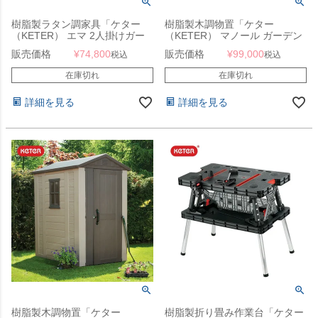
樹脂製ラタン調家具「ケター
樹脂製木調物置「ケター
（KETER） エマ 2人掛けガー
（KETER） マノール ガーデン
デンソファー＆収納付きガーデ
シェッド 4×3 （MANOR
販売価格
¥
74,800
販売価格
¥
99,000
税込
税込
ンテーブル 4点セット （EMMA
4×3）」
2SEATER LOUNGE SET
在庫切れ
在庫切れ
148007）」
詳細を見る
詳細を見る
樹脂製木調物置「ケター
樹脂製折り畳み作業台「ケター