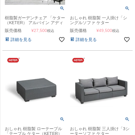
樹脂製ガーデンチェア 「ケター
おしゃれ 樹脂製 一人掛け「シ
（KETER） アルパイン アディ
ングルソファ ケター
ロンダック チェア」
（KETER） サルタ（Salta
販売価格
¥
27,500
販売価格
¥
49,500
税込
税込
SINGLE SOFA 144900）」
詳細を見る
詳細を見る
おしゃれ 樹脂製 ローテーブル
おしゃれ 樹脂製 三人掛け「3シ
「テーブル ケター（KETER）
ーターソファ ケター