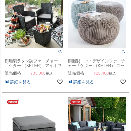
樹脂製ラタン調ファニチャー
樹脂製ニットデザインファニチ
「ケター （KETER） アイオワ
ャー「ケター （KETER） ニッ
バルコニー3点セット（IOWA
ト コージーアーバンセット
販売価格
¥
33,000
販売価格
¥
26,400
税込
税込
BALCONY SET 139890）」
（KNIT COZY URBAN SET）」
詳細を見る
詳細を見る