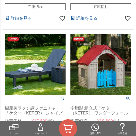
在庫切れ
在庫切れ
詳細を見る
詳細を見る
樹脂製ラタン調ファニチャー
樹脂製 組立式「ケター
「ケター（KETER） ジャイプ
（KETER） ワンダーフォール
ール リクライニングサンラウン
ド プレイハウス
販売価格
¥
17,800
販売価格
¥
19,800
税込
税込
ジャー（JAIPUR SUN
（WONDERFOLD
LOUNGER）」
PLAYHOUSE）」
在庫切れ
在庫切れ
メニュー
マイページ
当店にTEL
お問合せ