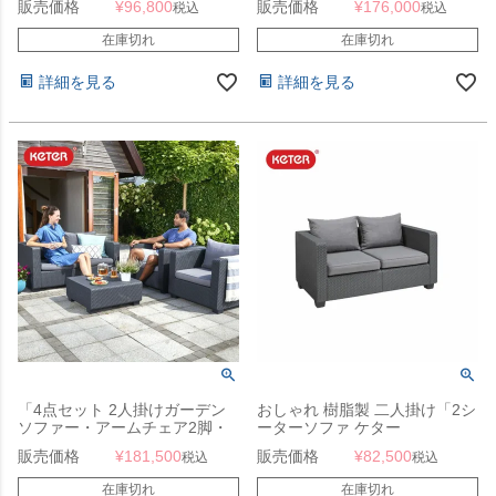
販売価格
¥
96,800
販売価格
¥
176,000
税込
税込
ラウン（木目調）
ラウン（木目調）
在庫切れ
在庫切れ
詳細を見る
詳細を見る
「4点セット 2人掛けガーデン
おしゃれ 樹脂製 二人掛け「2シ
ソファー・アームチェア2脚・
ーターソファ ケター
テーブル ケター（KETER） サ
（KETER） サルタ（Salta
販売価格
¥
181,500
販売価格
¥
82,500
税込
税込
ルタ（Salta Lounge Set 2-
SOFA 145037）」樹脂製ラタン
seater）」【単品販売可】
調ファニチャー
在庫切れ
在庫切れ