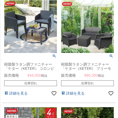
樹脂製ラタン調ファニチャー
樹脂製ラタン調ファニチャー
「ケター（KETER） コロンビ
「ケター（KETER） フリーモ
ア バルコニー3点セット
ント 収納付きガーデンテーブル
販売価格
¥
44,000
販売価格
¥
80,300
税込
税込
（Columbia balcony set） 」
＆ソファ 4点セット
（FREMONT 4SET
在庫切れ
在庫切れ
148564）」
詳細を見る
詳細を見る