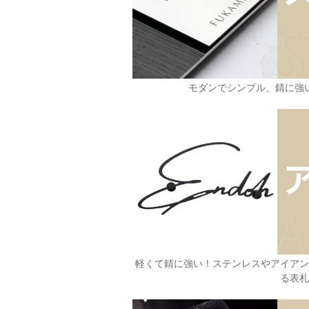
モダンでシンプル、錆に強
軽くて錆に強い！ステンレスやアイア
る表