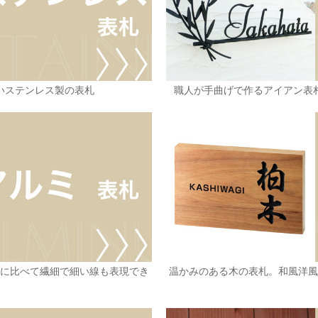
いステンレス製の表札
職人が手曲げで作るアイアン表
ンに比べて繊細で細い線も表現でき
温かみのある木の表札。和風洋風
札