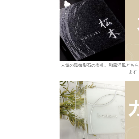
人気の黒御影石の表札。和風洋風どち
ます