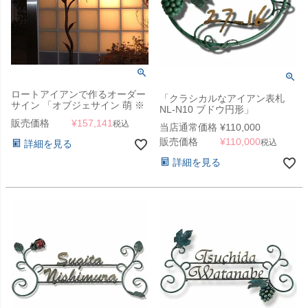
ロートアイアンで作るオーダー
「クラシカルなアイアン表札
サイン 「オブジェサイン 萌 ※
NL-N10 ブドウ円形」
要見積」
販売価格
¥
157,141
税込
当店通常価格
¥
110,000
販売価格
¥
110,000
税込
詳細を見る
詳細を見る