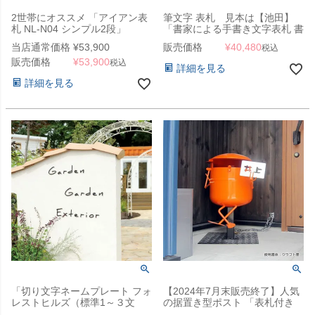
2世帯にオススメ 「アイアン表
筆文字 表札 見本は【池田】
札 NL-N04 シンプル2段」
「書家による手書き文字表札 書
ASOBI表札（SHO ASOBI
当店通常価格
¥
53,900
販売価格
¥
40,480
税込
SIGN）」イージーメンテナン
販売価格
¥
53,900
ス 切り文字表札
税込
詳細を見る
詳細を見る
「切り文字ネームプレート フォ
【2024年7月末販売終了】人気
レストヒルズ（標準1～３文
の据置き型ポスト 「表札付き
字）」
ボンポス （BOMPOS） ＃1」