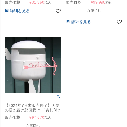
販売価格
¥
31,350
販売価格
¥
99,990
税込
税込
詳細を見る
在庫切れ
詳細を見る
【2024年7月末販売終了】天使
の据え置き郵便受け 「表札付き
チビポス エンジェル
販売価格
¥
97,570
税込
（CHIBIPOS ANGEL）」 ボン
ポスシリーズ
在庫切れ