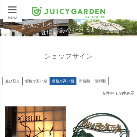
MENU
ショップサイン
並び替え
価格が安い順
価格が高い順
新着順
登録順
9
件中
1
-
9
件表示