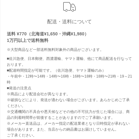
配送・送料について
送料 ¥770（北海道¥1,650・沖縄¥1,980）
1万円以上で
送料無料
※大型商品など一部送料無料対象外の商品がございます。
■佐川急便、日本郵便、西濃運輸、ヤマト運輸、他にて商品配送を行なって
おります。
■配達時間指定が可能です。（佐川急便、ヤマト運輸のみ）
・午前中・12時〜14時・14時〜16時・16時〜18時・18時〜21時・19～21
時
■発送の注意点
※商品により配送会社が異なります。
※破損などにより、発送が適わない場合がございます。あらかじめご了承
ください。
※交通機関の不具合や悪天候などその他の不可抗力が生じた場合には、商
品の到着時間帯が前後することがありますのでご了承願います。
※メーカー直送品は、メーカー指定の配送業者となり日時指定が承れない
場合があります。また、当店からの納品書はお届けしていません。
ご了承ください。